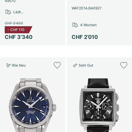
49570
WAY201A.BA0927
Lädt...
CHF 3’450
4 Wochen
-
CHF 110
CHF 3’340
CHF 2’010
Wie Neu
Sehr Gut