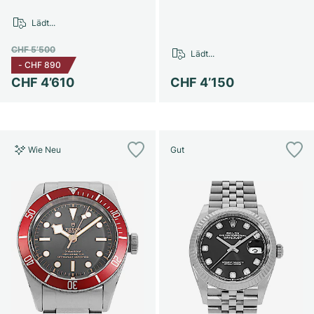
Damenuhren
Damenuhren
Lädt...
CHF 5’500
Lädt...
-
CHF 890
CHF 4’610
CHF 4’150
Wie Neu
Gut