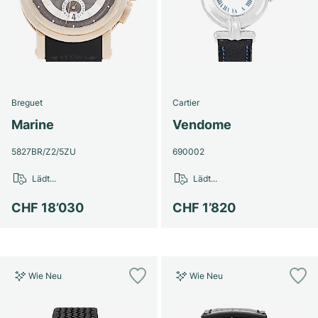
Breguet
Cartier
Marine
Vendome
5827BR/Z2/5ZU
690002
Lädt...
Lädt...
CHF 18’030
CHF 1’820
Wie Neu
Wie Neu