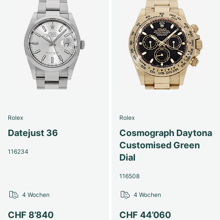
Rolex
Rolex
Datejust 36
Cosmograph Daytona
Customised Green
116234
Dial
116508
4 Wochen
4 Wochen
CHF 8’840
CHF 44’060