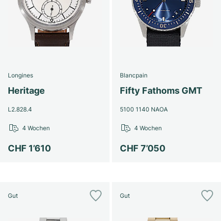
Longines
Blancpain
Heritage
Fifty Fathoms GMT
L2.828.4
5100 1140 NAOA
4 Wochen
4 Wochen
CHF 1’610
CHF 7’050
Gut
Gut