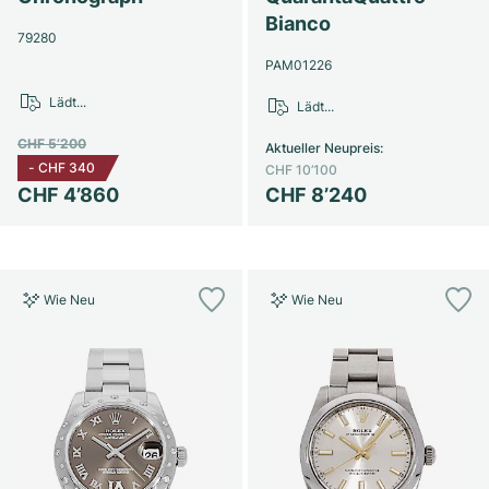
Bianco
79280
PAM01226
Lädt...
Lädt...
CHF 5’200
Aktueller Neupreis
:
-
CHF 340
CHF 10’100
CHF 4’860
CHF 8’240
Wie Neu
Wie Neu