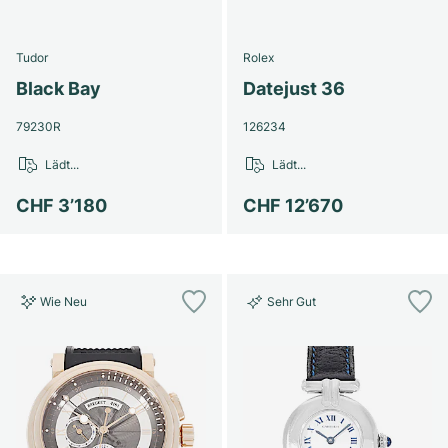
Tudor
Rolex
Black Bay
Datejust 36
79230R
126234
Lädt...
Lädt...
CHF 3’180
CHF 12’670
Wie Neu
Sehr Gut