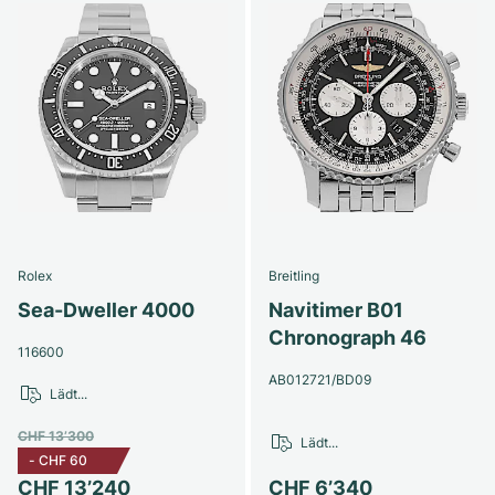
Rolex
Breitling
Sea-Dweller 4000
Navitimer B01
Chronograph 46
116600
AB012721/BD09
Lädt...
CHF 13’300
Lädt...
-
CHF 60
CHF 13’240
CHF 6’340