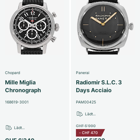
Chopard
Panerai
Mille Miglia
Radiomir S.L.C. 3
Chronograph
Days Acciaio
168619-3001
PAM00425
Lädt...
CHF 5’990
Lädt...
-
CHF 470