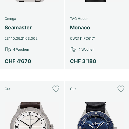
Omega
TAG Heuer
Seamaster
Monaco
231.10.39.21.03.002
CW2111.FC6171
4 Wochen
4 Wochen
CHF 4’670
CHF 3’180
Gut
Gut