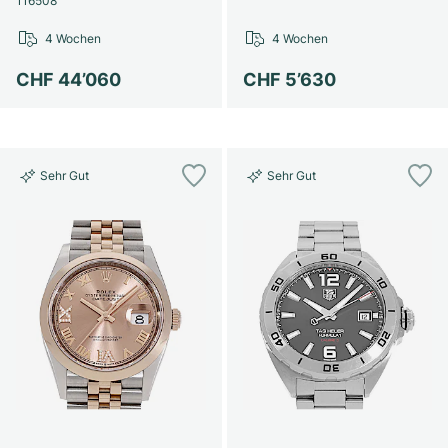
116508
Damenuhren
Damenuhren
4 Wochen
4 Wochen
CHF 44’060
CHF 5’630
Sehr Gut
Sehr Gut