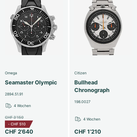
Omega
Citizen
Seamaster Olympic
Bullhead
Chronograph
2894.51.91
198.0027
4 Wochen
CHF 3’150
4 Wochen
-
CHF 510
CHF 2’640
CHF 1’210