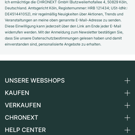
Ich ermächtige die CHRONEXT GmbH (Butzweilerhofallee 4, 50829 Köln,
Deutschland. Amtsgericht Köln, Registernummer: HRB 121434; USt-IdNr.:
DE451441052), mir regelmäßig Neuigkeiten über Aktionen, Trends und
Veranstaltungen an meine oben genannte E-Mail-Adresse zu senden.
Diese Einwilligung kann jederzeit über den Link am Ende jeder E-Mail
widerrufen werden. Mit der Anmeldung zum Newsletter bestätigen Sie,
dass Sie unsere Datenschutzbestimmungen gelesen haben und damit
einverstanden sind, personalisierte Angebote zu erhalten.
UNSERE WEBSHOPS
KAUFEN
Deutschland
Niederlande
VERKAUFEN
Alle Luxusuhren
Österreich
Certified Pre-Owned
CHRONEXT
Uhr verkaufen
Schweiz
Vintage-Uhren
Kommission
HELP CENTER
Über uns
Frankreich
Independent Brands