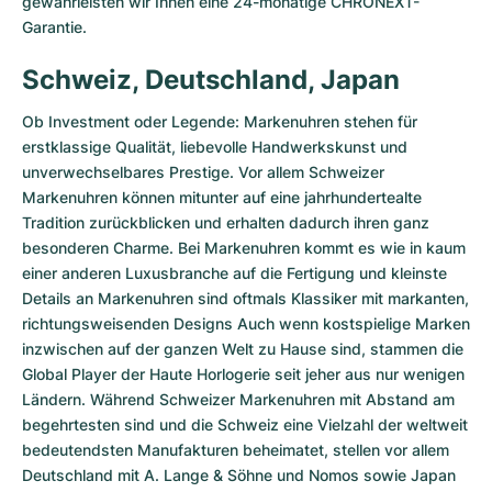
gewährleisten wir Ihnen eine 24-monatige CHRONEXT-
Garantie.
Milgauss
Damenuhren
Ronde
Professional
Formula 1
Portofino
Spirit of Big Bang
Schweiz, Deutschland, Japan
Oyster Perpetual
Rotonde
Bentley
Grand Carrera
Portugieser
King Power
Ob Investment oder Legende: Markenuhren stehen für
Yacht-Master
Crash
Transocean
Gebraucht
Da Vinci
Gebraucht
erstklassige Qualität, liebevolle Handwerkskunst und
unverwechselbares Prestige. Vor allem Schweizer
Yacht-Master II
Pasha
Cockpit
Damenuhren
Aquatimer
Markenuhren können mitunter auf eine jahrhundertealte
Tradition zurückblicken und erhalten dadurch ihren ganz
Sea-Dweller
Tortue
Chronospace
Spitfire
besonderen Charme. Bei Markenuhren kommt es wie in kaum
einer anderen Luxusbranche auf die Fertigung und kleinste
Sky-Dweller
Baignoire
Super Avenger
GST
Details an Markenuhren sind oftmals Klassiker mit markanten,
richtungsweisenden Designs Auch wenn kostspielige Marken
Submariner
Ballon Blanc
Galactic
Vintage
inzwischen auf der ganzen Welt zu Hause sind, stammen die
Global Player der Haute Horlogerie seit jeher aus nur wenigen
Roadster
Montbrillant
Gebraucht
Ländern. Während Schweizer Markenuhren mit Abstand am
begehrtesten sind und die Schweiz eine Vielzahl der weltweit
Gebraucht
Gebraucht
bedeutendsten Manufakturen beheimatet, stellen vor allem
Deutschland mit A. Lange & Söhne und Nomos sowie Japan