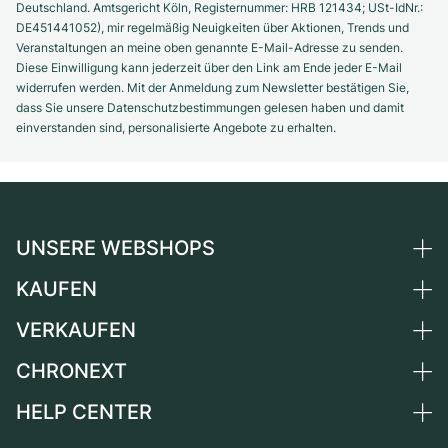
Deutschland. Amtsgericht Köln, Registernummer: HRB 121434; USt-IdNr.:
DE451441052), mir regelmäßig Neuigkeiten über Aktionen, Trends und
Veranstaltungen an meine oben genannte E-Mail-Adresse zu senden.
Diese Einwilligung kann jederzeit über den Link am Ende jeder E-Mail
widerrufen werden. Mit der Anmeldung zum Newsletter bestätigen Sie,
dass Sie unsere Datenschutzbestimmungen gelesen haben und damit
einverstanden sind, personalisierte Angebote zu erhalten.
UNSERE WEBSHOPS
KAUFEN
Deutschland
Niederlande
VERKAUFEN
Alle Luxusuhren
Österreich
Certified Pre-Owned
CHRONEXT
Uhr verkaufen
Schweiz
Vintage-Uhren
Kommission
HELP CENTER
Über uns
Frankreich
Independent Brands
Direktverkauf
Karriere
Italien