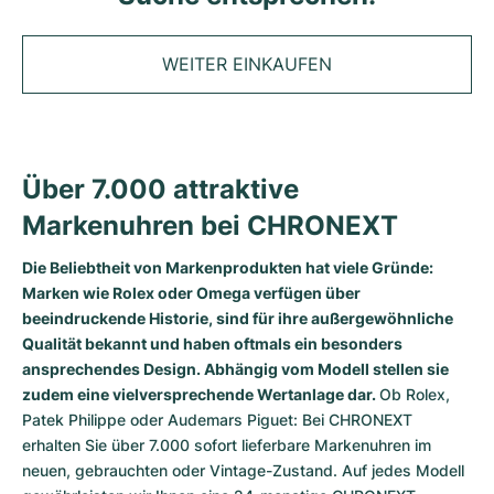
Tudor
Cellini
Seamaster
Magazin
Alle Armbänder
Top-Modelle
All Cartier Modelle
TAG Heuer
Cosmograph Daytona
Planet Ocean
Nautilus
WEITER EINKAUFEN
Sale
Top-Modelle
Alle Breitling Modelle
IWC
Date
Aqua Terra
Complications
Royal Oak
Top-Modelle
Alle Tudor Modelle
Hublot
Datejust
De Ville
Aquanaut
Royal Oak Offshore
Santos
Über 7.000 attraktive
Top-Modelle
Alle TAG Heuer Modelle
Datejust II
Constellation
Grand Complications
Jules Audemars
Ballon Bleu
Navitimer
Markenuhren bei CHRONEXT
KATEGORIEN
Top-Modelle
Alle IWC Modelle
Alle Luxusuhrenmarken
Day-Date
Speedmaster
Calatrava
Millenary
Clé
Superocean
Black Bay
Die Beliebtheit von Markenprodukten hat viele Gründe:
Marken wie Rolex oder Omega verfügen über
Top-Modelle
Alle Hublot Modelle
Vintage-Uhren
Explorer
Gebraucht
Twenty 4
Tank
Chronomat
Pelagos
Aquaracer
beeindruckende Historie, sind für ihre außergewöhnliche
Qualität bekannt und haben oftmals ein besonders
Top-Modelle
Gebrauchte Uhren
ansprechendes Design. Abhängig vom Modell stellen sie
Explorer II
Damenuhren
Gondolo
Panthère
Premier
Gebraucht
Carrera
Big Pilot
zudem eine vielversprechende Wertanlage dar.
Ob
Rolex
,
Herrenuhren
Patek Philippe
oder
Audemars Piguet
: Bei CHRONEXT
GMT-Master
Golden Ellipse
Calibre
Avenger
Damenuhren
Monaco
Pilot's Watch
Big Bang
erhalten Sie über 7.000 sofort lieferbare Markenuhren im
Damenuhren
neuen, gebrauchten oder Vintage-Zustand. Auf jedes Modell
Lady-Datejust
Gebraucht
Drive
Colt
Heritage
Link
Ingenieur
Classic Fusion