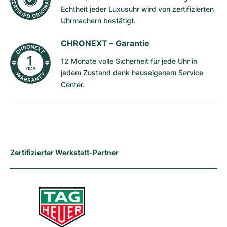
Echtheit jeder Luxusuhr wird von zertifizierten
Milgauss
Damenuhren
Ronde
Professional
Formula 1
Portofino
Spirit of Big Bang
Uhrmachern bestätigt.
Oyster Perpetual
Rotonde
Bentley
Grand Carrera
Portugieser
King Power
CHRONEXT –
Garantie
12 Monate volle Sicherheit für jede Uhr in
Yacht-Master
Crash
Transocean
Gebraucht
Da Vinci
Gebraucht
jedem Zustand dank hauseigenem Service
Center.
Yacht-Master II
Pasha
Cockpit
Damenuhren
Aquatimer
Sea-Dweller
Tortue
Chronospace
Spitfire
Sky-Dweller
Baignoire
Super Avenger
GST
Zertifizierter Werkstatt-Partner
Submariner
Ballon Blanc
Galactic
Vintage
Roadster
Montbrillant
Gebraucht
Gebraucht
Gebraucht