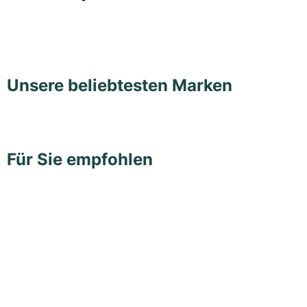
Damenuhren
Damenuhren
Unsere beliebtesten Marken
Für Sie empfohlen