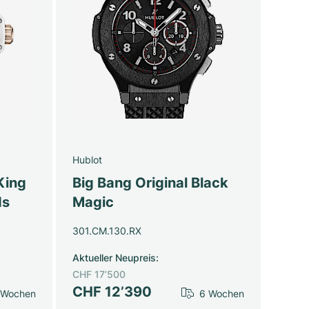
Hublot
King
Big Bang Original Black
ds
Magic
301.CM.130.RX
Aktueller Neupreis
:
CHF 17’500
CHF 12’390
 Wochen
6 Wochen