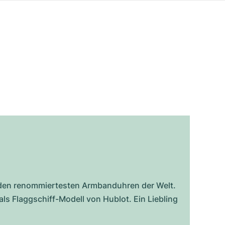
den renommiertesten Armbanduhren der Welt.
als Flaggschiff-Modell von Hublot. Ein Liebling