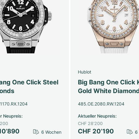
Hublot
ang One Click Steel
Big Bang One Click 
onds
Gold White Diamon
.1170.RX.1204
485.OE.2080.RW.1204
er Neupreis
:
Aktueller Neupreis
:
’200
CHF 28’200
10’890
CHF 20’190
6 Wochen
6