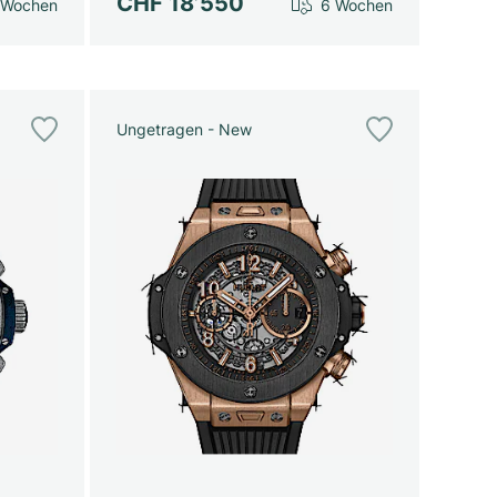
CHF 18’550
 Wochen
6 Wochen
Ungetragen - New