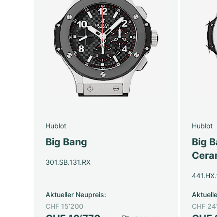
Hublot
Hublot
Big Bang
Big 
Cera
301.SB.131.RX
441.HX.
Aktueller Neupreis
:
Aktuell
CHF 15’200
CHF 24