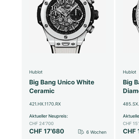
Hublot
Hublot
Big Bang Unico White
Big B
Ceramic
Diam
421.HX.1170.RX
485.SX
Aktueller Neupreis
:
Aktuell
CHF 24’700
CHF 15
CHF 17’680
CHF 
6 Wochen