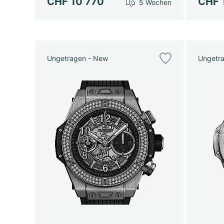
CHF 10’770
CHF 
5 Wochen
Ungetragen - New
Ungetr