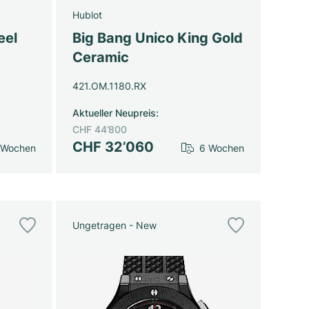
Hublot
eel
Big Bang Unico King Gold
Ceramic
421.OM.1180.RX
Aktueller Neupreis
:
CHF 44’800
CHF 32’060
 Wochen
6 Wochen
Ungetragen - New