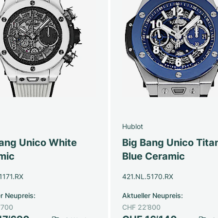
Hublot
Bang Unico White
Big Bang Unico Tita
mic
Blue Ceramic
1171.RX
421.NL.5170.RX
er Neupreis
:
Aktueller Neupreis
:
’700
CHF 22’800