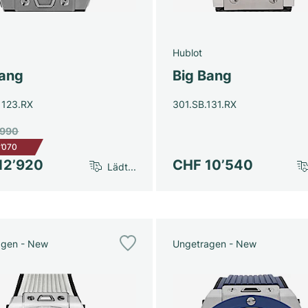
Hublot
Bang
Big Bang
1123.RX
301.SB.131.RX
’990
’070
12’920
CHF 10’540
Lädt...
agen - New
Ungetragen - New