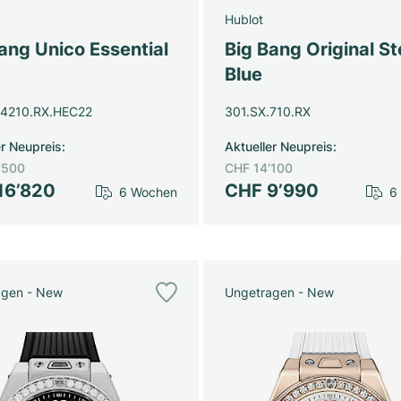
Hublot
ang Unico Essential
Big Bang Original St
Blue
.4210.RX.HEC22
301.SX.710.RX
er Neupreis
:
Aktueller Neupreis
:
’500
CHF 14’100
16’820
CHF 9’990
6 Wochen
6
agen - New
Ungetragen - New