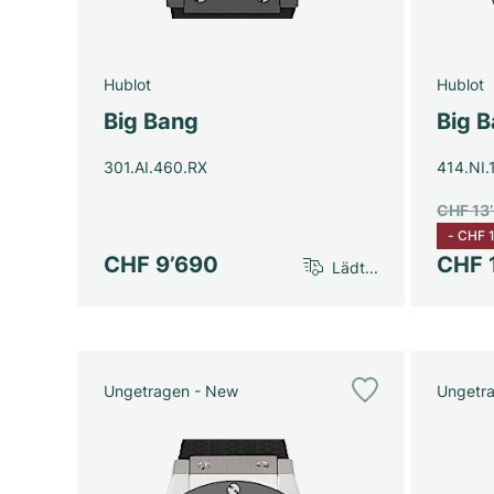
Hublot
Hublot
Big Bang
Big 
301.AI.460.RX
414.NI.
CHF 13
-
CHF 1
CHF 9’690
CHF 
Lädt...
Ungetragen - New
Ungetr