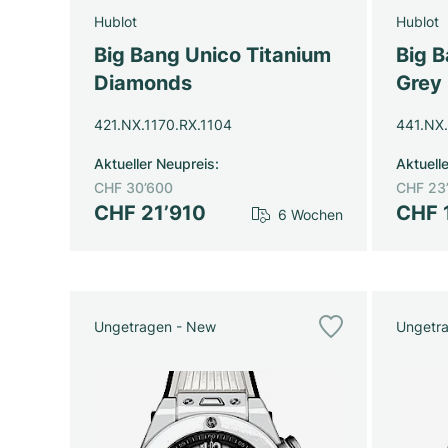
Hublot
Hublot
Big Bang Unico Titanium
Big B
Diamonds
Grey
421.NX.1170.RX.1104
441.NX
Aktueller Neupreis
:
Aktuell
CHF 30’600
CHF 23
CHF 21’910
CHF 
6 Wochen
Ungetragen - New
Ungetr