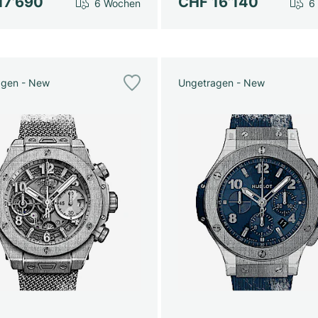
17’690
CHF 16’140
6 Wochen
6
agen - New
Ungetragen - New