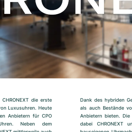
te CHRONEXT die erste
Dank des hybriden Ge
 von Luxusuhren. Heute
als auch Bestände von
en Anbietern für CPO
Anbietern bieten. Die
e-Uhren. Neben dem
dabei CHRONEXT un
NEXT mittlerweile auch
hauseigenen Uhrmacher