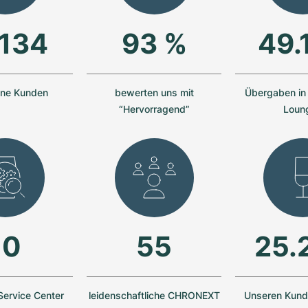
.134
93 %
49.
ene Kunden
bewerten uns mit
Übergaben i
“Hervorragend”
Loun
10
55
25.
Service Center
leidenschaftliche CHRONEXT
Unseren Kunde