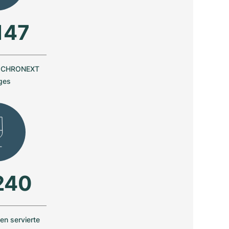
147
n CHRONEXT
ges
240
n servierte