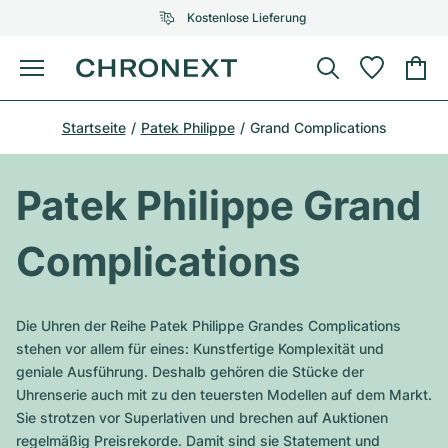
Kostenlose Lieferung
Menü
Uhr kaufen
Startseite
Patek Philippe
Grand Complications
AUSGEWÄHLTE MARKEN
AUSGEWÄHLTE MARKEN
Rolex
Cartier
Certified Pre-Owned
Patek Philippe Grand
Omega
Tiffany
Uhr verkaufen
Complications
Patek Philippe
Louis Vuitton
Alle Rolex Modelle
Schmuck
Audemars Piguet
Gebauer & Gebauer
Die Uhren der Reihe Patek Philippe Grandes Complications
Top-Modelle
Alle Omega Modelle
stehen vor allem für eines: Kunstfertige Komplexität und
Neuzugänge
Cartier
geniale Ausführung. Deshalb gehören die Stücke der
Van Cleef & Arpels
Top-Modelle
Alle Patek Philippe Modelle
Uhrenserie auch mit zu den teuersten Modellen auf dem Markt.
Breitling
Service
Air-King
Sie strotzen vor Superlativen und brechen auf Auktionen
Bvlgari
Top-Modelle
Alle Audemars Piguet Modelle
regelmäßig Preisrekorde. Damit sind sie Statement und