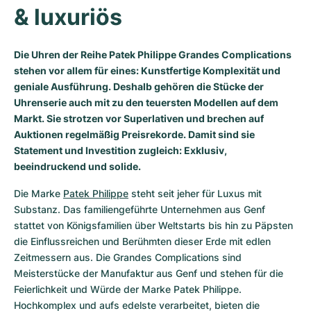
& luxuriös
Milgauss
Damenuhren
Ronde
Professional
Formula 1
Portofino
Spirit of Big Bang
Oyster Perpetual
Rotonde
Bentley
Grand Carrera
Portugieser
King Power
Die Uhren der Reihe Patek Philippe Grandes Complications
stehen vor allem für eines: Kunstfertige Komplexität und
Yacht-Master
Crash
Transocean
Gebraucht
Da Vinci
Gebraucht
geniale Ausführung. Deshalb gehören die Stücke der
Uhrenserie auch mit zu den teuersten Modellen auf dem
Yacht-Master II
Pasha
Cockpit
Damenuhren
Aquatimer
Markt. Sie strotzen vor Superlativen und brechen auf
Auktionen regelmäßig Preisrekorde. Damit sind sie
Sea-Dweller
Tortue
Chronospace
Spitfire
Statement und Investition zugleich: Exklusiv,
beeindruckend und solide.
Sky-Dweller
Baignoire
Super Avenger
GST
Die Marke 
Patek Philippe
 steht seit jeher für Luxus mit 
Substanz. Das familiengeführte Unternehmen aus Genf 
Submariner
Ballon Blanc
Galactic
Vintage
stattet von Königsfamilien über Weltstarts bis hin zu Päpsten 
die Einflussreichen und Berühmten dieser Erde mit edlen 
Roadster
Montbrillant
Gebraucht
Zeitmessern aus. Die Grandes Complications sind 
Meisterstücke der Manufaktur aus Genf und stehen für die 
Gebraucht
Gebraucht
Feierlichkeit und Würde der Marke Patek Philippe. 
Hochkomplex und aufs edelste verarbeitet, bieten die 