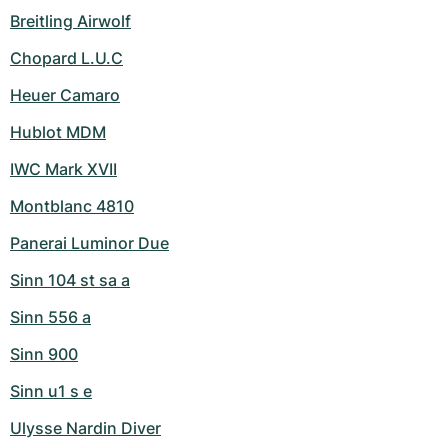
Breitling Airwolf
Chopard L.U.C
Heuer Camaro
Hublot MDM
IWC Mark XVII
Montblanc 4810
Panerai Luminor Due
Sinn 104 st sa a
Sinn 556 a
Sinn 900
Sinn u1 s e
Ulysse Nardin Diver