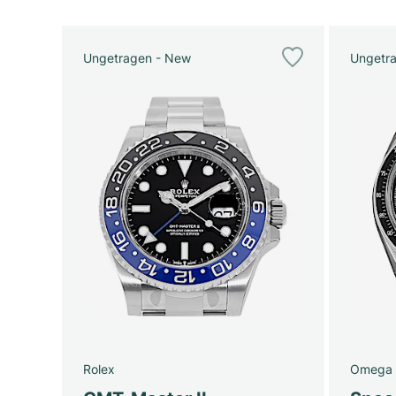
Ungetragen - New
Ungetr
Rolex
Omega