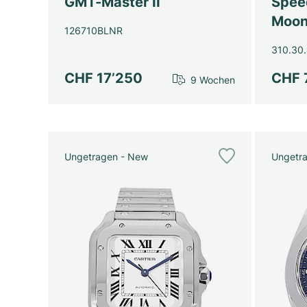
GMT-Master II
Spee
Moon
126710BLNR
310.30.
CHF 17’250
CHF 
9 Wochen
Ungetragen - New
Ungetr