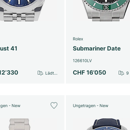
Rolex
ust 41
Submariner Date
126610LV
12’330
CHF 16’050
Lädt...
9
agen - New
Ungetragen - New