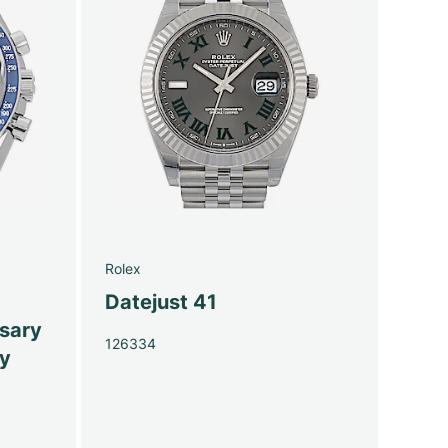
Rolex
Datejust 41
sary
126334
py