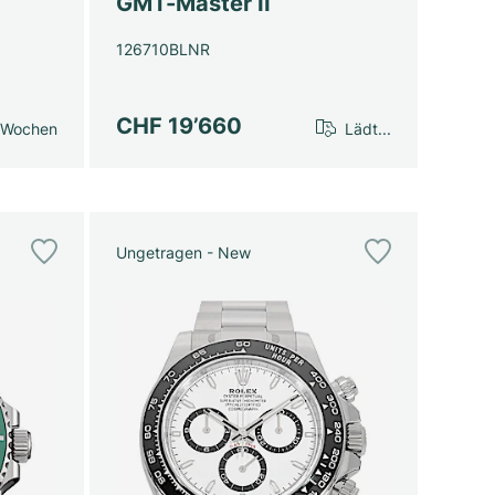
GMT-Master II
126710BLNR
CHF 19’660
 Wochen
Lädt...
Ungetragen - New