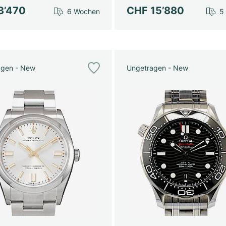
3’470
CHF 15’880
6 Wochen
5
agen - New
Ungetragen - New