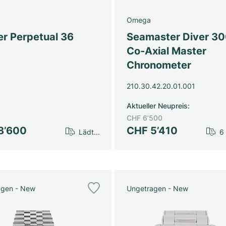
Omega
er Perpetual 36
Seamaster Diver 3
Co-Axial Master
Chronometer
210.30.42.20.01.001
Aktueller Neupreis
:
CHF 6’500
8’600
CHF 5’410
Lädt...
6
agen - New
Ungetragen - New