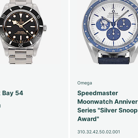
Omega
k Bay 54
Speedmaster
Moonwatch Anniver
N
Series "Silver Snoo
Award"
310.32.42.50.02.001