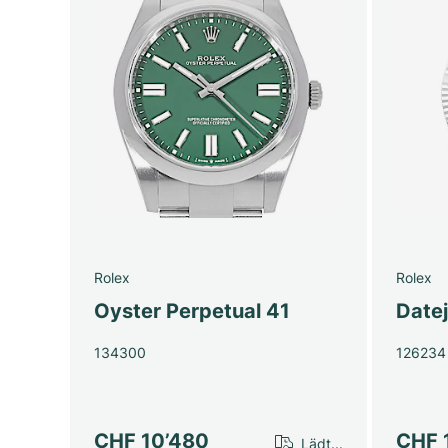
Rolex
Rolex
Oyster Perpetual 41
Date
134300
126234
CHF 10’480
CHF 
Lädt...