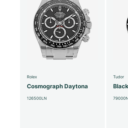
Rolex
Tudor
Cosmograph Daytona
Blac
126500LN
79000