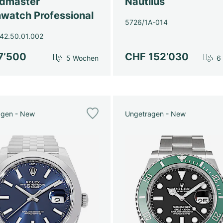
dmaster
Nautilus
watch Professional
5726/1A-014
42.50.01.002
7’500
CHF 152’030
5 Wochen
6
agen - New
Ungetragen - New