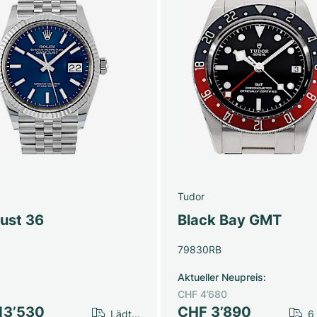
Tudor
just 36
Black Bay GMT
79830RB
Aktueller Neupreis
:
CHF 4’680
13’530
CHF 3’890
Lädt...
6