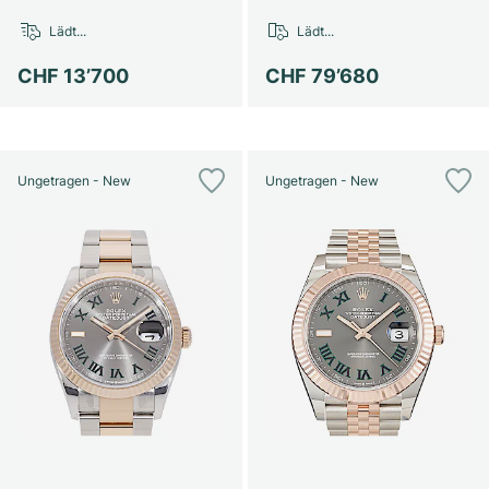
Damenuhren
Damenuhren
Lädt...
Lädt...
CHF 13’700
CHF 79’680
Ungetragen - New
Ungetragen - New