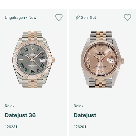
Ungetragen - New
Sehr Gut
Rolex
Rolex
Datejust 36
Datejust
126231
126201