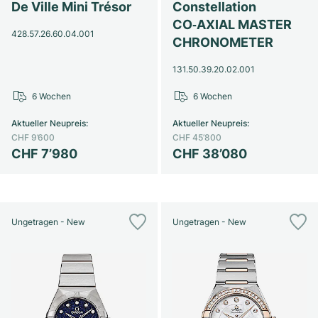
De Ville Mini Trésor
Constellation
CO‑AXIAL MASTER
428.57.26.60.04.001
CHRONOMETER
131.50.39.20.02.001
6 Wochen
6 Wochen
Aktueller Neupreis
:
Aktueller Neupreis
:
CHF 9’600
CHF 45’800
CHF 7’980
CHF 38’080
Ungetragen - New
Ungetragen - New