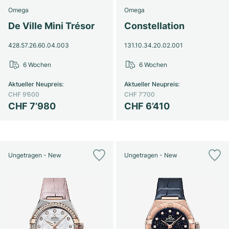
Omega
Omega
De Ville Mini Trésor
Constellation
428.57.26.60.04.003
131.10.34.20.02.001
6 Wochen
6 Wochen
Aktueller Neupreis
:
Aktueller Neupreis
:
CHF 9’600
CHF 7’700
CHF 7’980
CHF 6’410
Ungetragen - New
Ungetragen - New