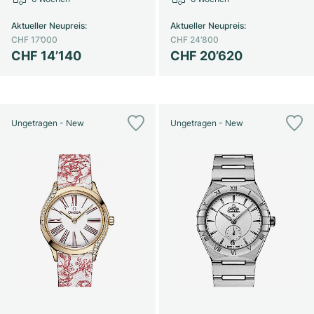
Damenuhren
Damenuhren
Aktueller Neupreis
:
Aktueller Neupreis
:
CHF 17’000
CHF 24’800
CHF 14’140
CHF 20’620
Ungetragen - New
Ungetragen - New