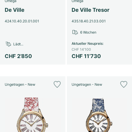
Omega
Omega
Milgauss
Damenuhren
Ronde
Professional
Formula 1
Portofino
Spirit of Big Bang
De Ville
De Ville Tresor
424.10.40.20.01.001
435.18.40.21.03.001
Oyster Perpetual
Rotonde
Bentley
Grand Carrera
Portugieser
King Power
6 Wochen
Yacht-Master
Crash
Transocean
Gebraucht
Da Vinci
Gebraucht
Aktueller Neupreis
:
Lädt...
CHF 14’100
Yacht-Master II
Pasha
Cockpit
Damenuhren
Aquatimer
CHF 2’850
CHF 11’730
Sea-Dweller
Tortue
Chronospace
Spitfire
Sky-Dweller
Baignoire
Super Avenger
GST
Ungetragen - New
Ungetragen - New
Submariner
Ballon Blanc
Galactic
Vintage
Roadster
Montbrillant
Gebraucht
Gebraucht
Gebraucht