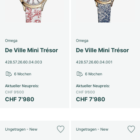
Damenuhren
Damenuhren
Omega
Omega
De Ville Mini Trésor
De Ville Mini Trésor
428.57.26.60.04.003
428.57.26.60.04.001
6 Wochen
6 Wochen
Aktueller Neupreis
:
Aktueller Neupreis
:
CHF 9’600
CHF 9’600
CHF 7’980
CHF 7’980
Ungetragen - New
Ungetragen - New