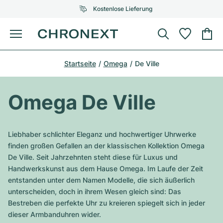
Kostenlose Lieferung
Menü
Uhr kaufen
Startseite
Omega
De Ville
AUSGEWÄHLTE MARKEN
AUSGEWÄHLTE MARKEN
Rolex
Cartier
Certified Pre-Owned
Omega De Ville
Omega
Tiffany
Uhr verkaufen
Patek Philippe
Louis Vuitton
Liebhaber schlichter Eleganz und hochwertiger Uhrwerke
Alle Rolex Modelle
finden großen Gefallen an der klassischen Kollektion Omega
Schmuck
Audemars Piguet
Gebauer & Gebauer
De Ville. Seit Jahrzehnten steht diese für Luxus und
Handwerkskunst aus dem Hause Omega. Im Laufe der Zeit
Top-Modelle
Alle Omega Modelle
Neuzugänge
Cartier
entstanden unter dem Namen Modelle, die sich äußerlich
Van Cleef & Arpels
unterscheiden, doch in ihrem Wesen gleich sind: Das
Top-Modelle
Alle Patek Philippe Modelle
Breitling
Service
Air-King
Bestreben die perfekte Uhr zu kreieren spiegelt sich in jeder
Bvlgari
dieser Armbanduhren wider.
Top-Modelle
Alle Audemars Piguet Modelle