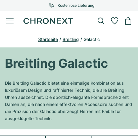
Kostenlose Lieferung
Menü
Uhr kaufen
Startseite
Breitling
Galactic
AUSGEWÄHLTE MARKEN
AUSGEWÄHLTE MARKEN
Rolex
Cartier
Certified Pre-Owned
Breitling Galactic
Omega
Tiffany
Uhr verkaufen
Patek Philippe
Louis Vuitton
Die Breitling Galactic bietet eine einmalige Kombination aus
Alle Rolex Modelle
luxuriösem Design und raffinierter Technik, die alle Breitling
Schmuck
Audemars Piguet
Gebauer & Gebauer
Uhren auszeichnet. Die sportlich-elegante Formsprache zieht
Damen an, die nach einem effektvollen Accessoire suchen und
Top-Modelle
Alle Omega Modelle
Neuzugänge
Cartier
die Präzision der Galactic überzeugt Herren mit Faible für
Van Cleef & Arpels
ausgeklügelte Technik.
Top-Modelle
Alle Patek Philippe Modelle
Breitling
Service
Air-King
Bvlgari
Top-Modelle
Alle Audemars Piguet Modelle