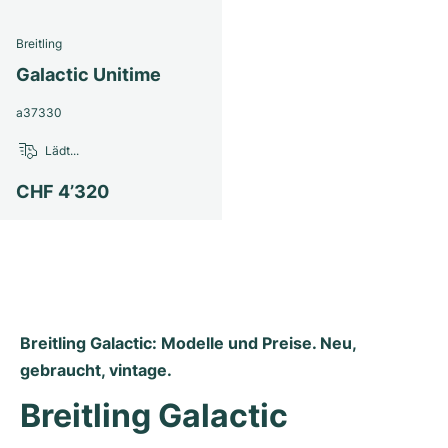
Damenuhren
Damenuhren
Breitling
Galactic Unitime
a37330
Lädt...
CHF 4’320
Breitling Galactic: Modelle und Preise. Neu, 
gebraucht, vintage.
Breitling Galactic