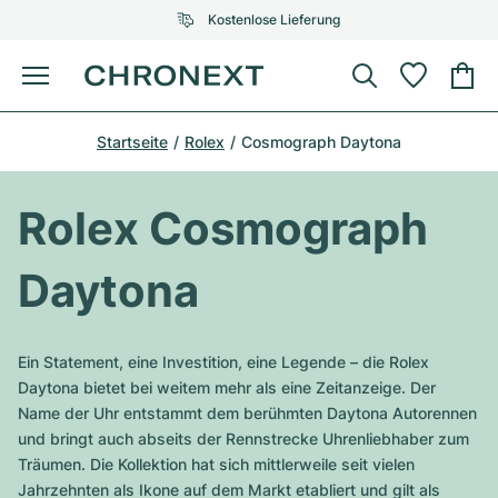
Kostenlose Lieferung
Menü
Uhr kaufen
Startseite
Rolex
Cosmograph Daytona
AUSGEWÄHLTE MARKEN
AUSGEWÄHLTE MARKEN
Rolex
Cartier
Certified Pre-Owned
Rolex Cosmograph
Omega
Tiffany
Uhr verkaufen
Daytona
Patek Philippe
Louis Vuitton
Alle Rolex Modelle
Schmuck
Audemars Piguet
Gebauer & Gebauer
Ein Statement, eine Investition, eine Legende – die Rolex
Top-Modelle
Alle Omega Modelle
Daytona bietet bei weitem mehr als eine Zeitanzeige. Der
Neuzugänge
Cartier
Name der Uhr entstammt dem berühmten Daytona Autorennen
Van Cleef & Arpels
Top-Modelle
Alle Patek Philippe Modelle
und bringt auch abseits der Rennstrecke Uhrenliebhaber zum
Breitling
Service
Air-King
Träumen. Die Kollektion hat sich mittlerweile seit vielen
Bvlgari
Top-Modelle
Alle Audemars Piguet Modelle
Jahrzehnten als Ikone auf dem Markt etabliert und gilt als