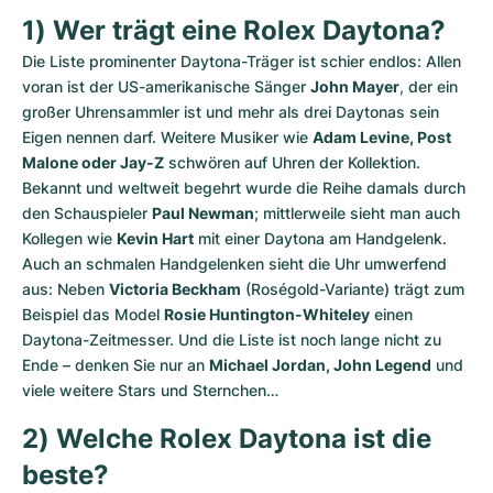
1) Wer trägt eine Rolex Daytona?
Die Liste prominenter Daytona-Träger ist schier endlos: Allen 
voran ist der US-amerikanische Sänger 
John Mayer
, der ein 
großer Uhrensammler ist und mehr als drei Daytonas sein 
Eigen nennen darf. Weitere Musiker wie 
Adam Levine, Post 
Malone oder Jay-Z
 schwören auf Uhren der Kollektion. 
Bekannt und weltweit begehrt wurde die Reihe damals durch 
den Schauspieler 
Paul Newman
; mittlerweile sieht man auch 
Kollegen wie 
Kevin Hart
 mit einer Daytona am Handgelenk. 
Auch an schmalen Handgelenken sieht die Uhr umwerfend 
aus: Neben 
Victoria Beckham
 (Roségold-Variante) trägt zum 
Beispiel das Model 
Rosie Huntington-Whiteley
 einen 
Daytona-Zeitmesser. Und die Liste ist noch lange nicht zu 
Ende – denken Sie nur an 
Michael Jordan, John Legend
 und 
viele weitere Stars und Sternchen…
2) Welche Rolex Daytona ist die 
beste?