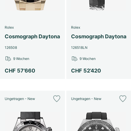
Rolex
Rolex
Cosmograph Daytona
Cosmograph Daytona
126508
126518LN
9 Wochen
9 Wochen
CHF 57’660
CHF 52’420
Ungetragen - New
Ungetragen - New