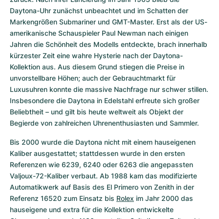
Daytona-Uhr zunächst unbeachtet und im Schatten der 
Markengrößen Submariner und GMT-Master. Erst als der US-
amerikanische Schauspieler Paul Newman nach einigen 
Jahren die Schönheit des Modells entdeckte, brach innerhalb 
kürzester Zeit eine wahre Hysterie nach der Daytona-
Kollektion aus. Aus diesem Grund stiegen die Preise in 
unvorstellbare Höhen; auch der Gebrauchtmarkt für 
Luxusuhren konnte die massive Nachfrage nur schwer stillen. 
Insbesondere die Daytona in Edelstahl erfreute sich großer 
Beliebtheit – und gilt bis heute weltweit als Objekt der 
Begierde von zahlreichen Uhrenenthusiasten und Sammler.
Bis 2000 wurde die Daytona nicht mit einem hauseigenen 
Kaliber ausgestattet; stattdessen wurde in den ersten 
Referenzen wie 6239, 6240 oder 6263 die angepassten 
Valjoux-72-Kaliber verbaut. Ab 1988 kam das modifizierte 
Automatikwerk auf Basis des El Primero von Zenith in der 
Referenz 16520 zum Einsatz bis 
Rolex
 im Jahr 2000 das 
hauseigene und extra für die Kollektion entwickelte 