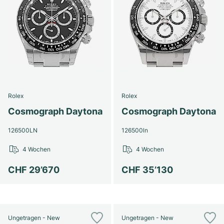
Damenuhren
Damenuhren
Rolex
Rolex
Cosmograph Daytona
Cosmograph Daytona
126500LN
126500ln
4 Wochen
4 Wochen
CHF 29’670
CHF 35’130
Ungetragen - New
Ungetragen - New