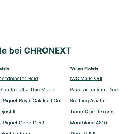
lle bei CHRONEXT
delle
Weitere Modelle
peedmaster Gold
IWC Mark XVII
eCoultre Ulta Thin Moon
Panerai Luminor Due
 Piguet Royal Oak Iced Out
Breitling Aviator
ejust II
Tudor Clair de rose
 Piguet Code 11.59
Montblanc 4810
ejust vintage
Sinn U1 S E