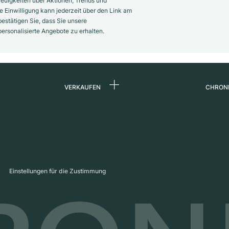
euigkeiten über Aktionen, Trends und
 Einwilligung kann jederzeit über den Link am
estätigen Sie, dass Sie unsere
rsonalisierte Angebote zu erhalten.
VERKAUFEN
CHRON
Uhr verkaufen
Über 
d
Kommission
Karrie
Direktverkauf
Press
s
Inzahlungnahme
Maga
Einstellungen für die Zustimmung
Partn