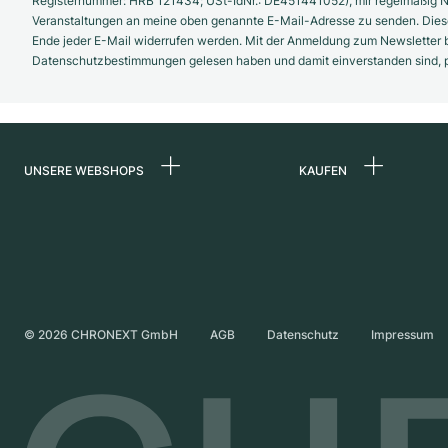
Registernummer: HRB 121434; USt-IdNr.: DE451441052), mir regelmäßig N
Veranstaltungen an meine oben genannte E-Mail-Adresse zu senden. Diese
Ende jeder E-Mail widerrufen werden. Mit der Anmeldung zum Newsletter b
Datenschutzbestimmungen gelesen haben und damit einverstanden sind, pe
UNSERE WEBSHOPS
KAUFEN
Deutschland
Alle Luxusuhren
Niederlande
Certified Pre-Owne
Österreich
Vintage-Uhren
Schweiz
Independent Brand
©
2026
CHRONEXT GmbH
AGB
Datenschutz
Impressum
Frankreich
Italien
Vereinigtes Königreich