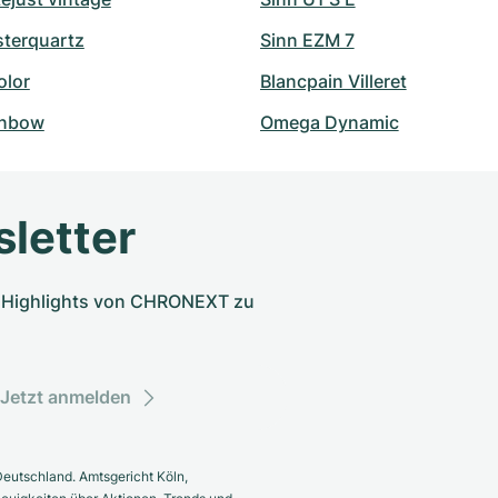
sterquartz
Sinn EZM 7
olor
Blancpain Villeret
inbow
Omega Dynamic
letter
nd Highlights von CHRONEXT zu
Jetzt anmelden
eutschland. Amtsgericht Köln,