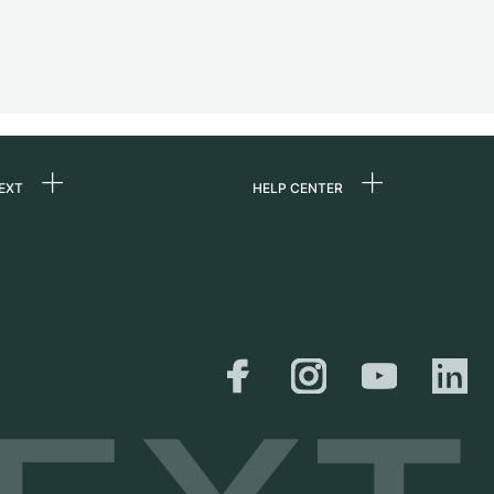
EXT
HELP CENTER
uns
FAQ
re
Service Center
e
Persönliche Abholung
zin
Versand &
Rückgaberecht
er
Größen-Leitfaden