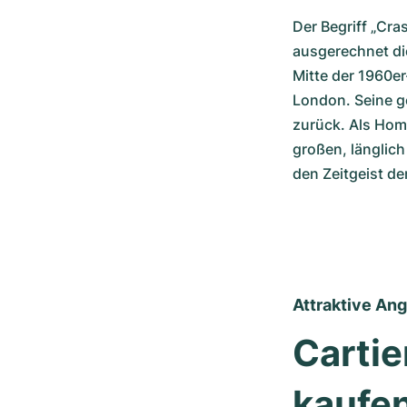
Der Begriff „Cra
ausgerechnet di
Mitte der 1960er
London. Seine ge
zurück. Als Homm
großen, länglich
den Zeitgeist d
Attraktive An
Cartie
kaufe