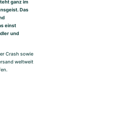
teht ganz im
nsgeist. Das
end
as einst
edler und
er Crash sowie 
rsand weltweit 
fen.