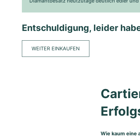
Diamantbesatz heutzutage deutlich edler und a
Entschuldigung, leider habe
WEITER EINKAUFEN
Cartie
Erfolg
Wie kaum eine a