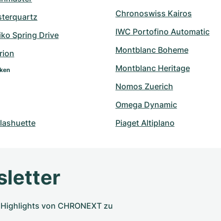
Chronoswiss Kairos
sterquartz
IWC Portofino Automatic
ko Spring Drive
Montblanc Boheme
rion
Montblanc Heritage
rken
Nomos Zuerich
Omega Dynamic
lashuette
Piaget Altiplano
letter
nd Highlights von CHRONEXT zu