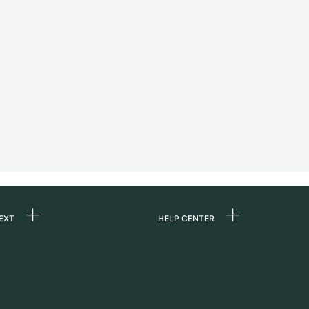
EXT
HELP CENTER
uns
FAQ
re
Service Center
e
Persönliche Abholung