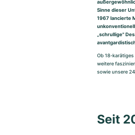
außergewöhnlich
Sinne dieser U
1967 lancierte 
unkonventionell.
„schrullige" De
avantgardistisc
Ob 18-karätiges
weitere faszinie
sowie unsere 24
Seit 