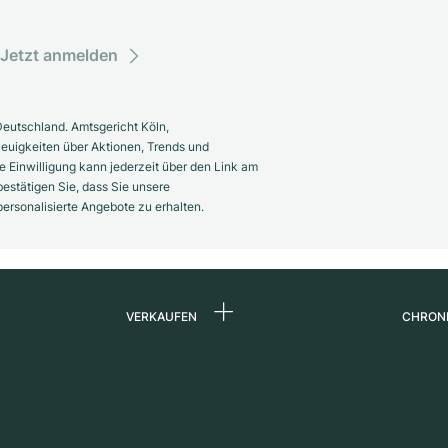
Jetzt anmelden
eutschland. Amtsgericht Köln,
euigkeiten über Aktionen, Trends und
 Einwilligung kann jederzeit über den Link am
estätigen Sie, dass Sie unsere
rsonalisierte Angebote zu erhalten.
VERKAUFEN
CHRON
Uhr verkaufen
Über 
d
Kommission
Karrie
Direktverkauf
Press