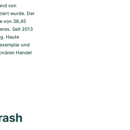
and von 
iert wurde. Der 
e von 38,45 
eres. Seit 2013 
g. Haute 
texemplar und 
onären Handel 
rash