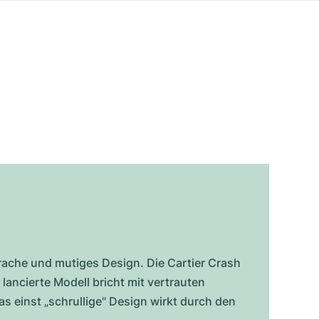
ache und mutiges Design. Die Cartier Crash
ancierte Modell bricht mit vertrauten
as einst „schrullige" Design wirkt durch den