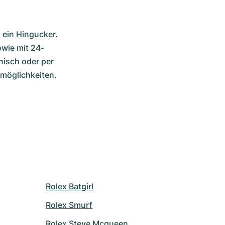
 ein Hingucker. 
owie mit 24-
isch oder per 
smöglichkeiten.
Rolex Batgirl
Rolex Smurf
Rolex Steve Mcqueen