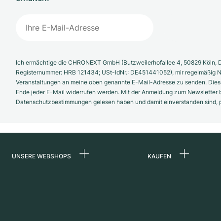
Ich ermächtige die CHRONEXT GmbH (Butzweilerhofallee 4, 50829 Köln, D
Registernummer: HRB 121434; USt-IdNr.: DE451441052), mir regelmäßig N
Veranstaltungen an meine oben genannte E-Mail-Adresse zu senden. Diese
Ende jeder E-Mail widerrufen werden. Mit der Anmeldung zum Newsletter b
Datenschutzbestimmungen gelesen haben und damit einverstanden sind, pe
UNSERE WEBSHOPS
KAUFEN
Deutschland
Alle Luxusuhren
Niederlande
Certified Pre-Owne
Österreich
Vintage-Uhren