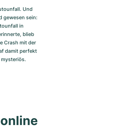
tounfall. Und 
d gewesen sein: 
ounfall in 
nnerte, blieb 
 Crash mit der 
f damit perfekt 
 mysteriös.
nline 