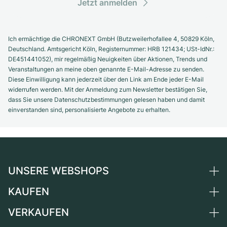
Jetzt anmelden
Ich ermächtige die CHRONEXT GmbH (Butzweilerhofallee 4, 50829 Köln,
Deutschland. Amtsgericht Köln, Registernummer: HRB 121434; USt-IdNr.:
DE451441052), mir regelmäßig Neuigkeiten über Aktionen, Trends und
Veranstaltungen an meine oben genannte E-Mail-Adresse zu senden.
Diese Einwilligung kann jederzeit über den Link am Ende jeder E-Mail
widerrufen werden. Mit der Anmeldung zum Newsletter bestätigen Sie,
dass Sie unsere Datenschutzbestimmungen gelesen haben und damit
einverstanden sind, personalisierte Angebote zu erhalten.
UNSERE WEBSHOPS
KAUFEN
Deutschland
Niederlande
VERKAUFEN
Alle Luxusuhren
Österreich
Certified Pre-Owned