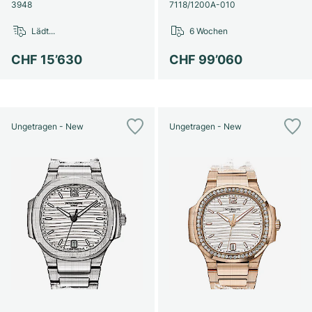
Damenuhren
Damenuhren
3948
7118/1200A-010
Lädt...
6 Wochen
CHF 15’630
CHF 99’060
Ungetragen - New
Ungetragen - New