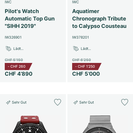
Damenuhren
Damenuhren
IWC
IWC
Pilot's Watch
Aquatimer
Automatic Top Gun
Chronograph Tribute
"SIHH 2019"
to Calypso Cousteau
IW326901
IW378201
Lädt...
Lädt...
CHF 5’150
CHF 6’250
-
CHF 260
-
CHF 1’250
CHF 4’890
CHF 5’000
Sehr Gut
Sehr Gut