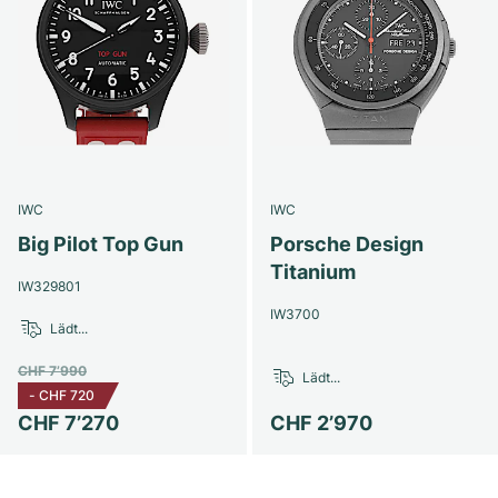
IWC
IWC
Big Pilot Top Gun
Porsche Design
Titanium
IW329801
IW3700
Lädt...
CHF 7’990
Lädt...
-
CHF 720
CHF 7’270
CHF 2’970