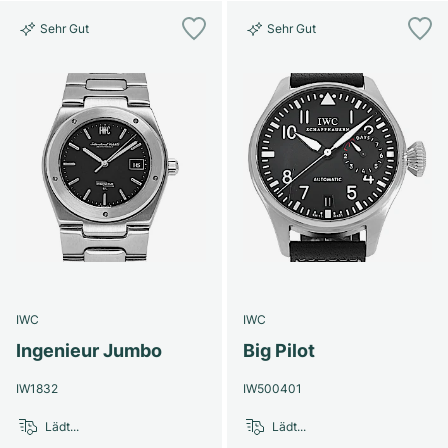
Sehr Gut
Sehr Gut
IWC
IWC
Ingenieur Jumbo
Big Pilot
IW1832
IW500401
Lädt...
Lädt...