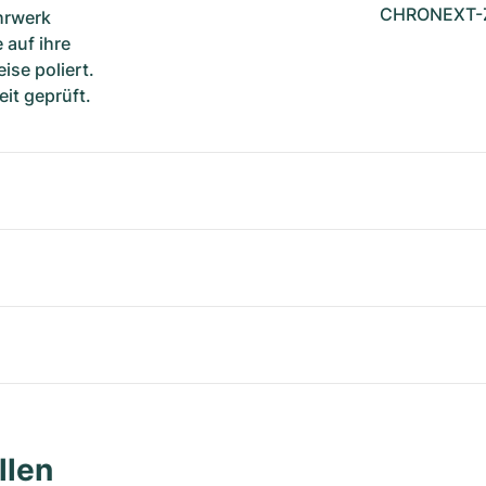
CHRONEXT-Ze
hrwerk
 auf ihre
ise poliert.
it geprüft.
llen