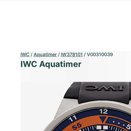
IWC
/
Aquatimer
/
IW378101
/
V00310039
IWC Aquatimer