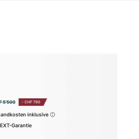
F 5’500
-
CHF 790
sandkosten inklusive
EXT-Garantie