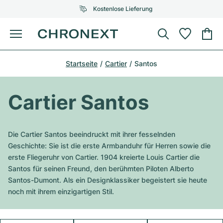
Kostenlose Lieferung
Menü
Uhr kaufen
Startseite
Cartier
Santos
AUSGEWÄHLTE MARKEN
AUSGEWÄHLTE MARKEN
Rolex
Cartier
Certified Pre-Owned
Cartier Santos
Omega
Tiffany
Uhr verkaufen
Patek Philippe
Louis Vuitton
Die Cartier Santos beeindruckt mit ihrer fesselnden
Alle Rolex Modelle
Geschichte: Sie ist die erste Armbanduhr für Herren sowie die
Schmuck
Audemars Piguet
Gebauer & Gebauer
erste Fliegeruhr von Cartier. 1904 kreierte Louis Cartier die
Santos für seinen Freund, den berühmten Piloten Alberto
Top-Modelle
Alle Omega Modelle
Neuzugänge
Cartier
Santos-Dumont. Als ein Designklassiker begeistert sie heute
Van Cleef & Arpels
noch mit ihrem einzigartigen Stil.
Top-Modelle
Alle Patek Philippe Modelle
Breitling
Service
Air-King
Bvlgari
Top-Modelle
Alle Audemars Piguet Modelle