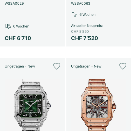
WSSA0029
WSSA0063
6 Wochen
Aktueller Neupreis
:
6 Wochen
CHF 8’850
CHF 6’710
CHF 7’520
Ungetragen - New
Ungetragen - New