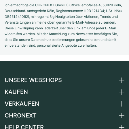
Ich ermächtige die CHRONEXT GmbH (Butzweilerhofallee 4, 50829 Köln,
Deutschland. Amtsgericht Köln, Registernummer: HRB 121434; USt-IdNr.:
DE451441052), mir regelmäßig Neuigkeiten über Aktionen, Trends und
Veranstaltungen an meine oben genannte E-Mail-Adresse zu senden.
Diese Einwilligung kann jederzeit über den Link am Ende jeder E-Mail
widerrufen werden. Mit der Anmeldung zum Newsletter bestätigen Sie,
dass Sie unsere Datenschutzbestimmungen gelesen haben und damit
einverstanden sind, personalisierte Angebote zu erhalten.
UNSERE WEBSHOPS
KAUFEN
Deutschland
Niederlande
VERKAUFEN
Alle Luxusuhren
Österreich
Certified Pre-Owned
CHRONEXT
Uhr verkaufen
Schweiz
Vintage-Uhren
Kommission
HELP CENTER
Über uns
Frankreich