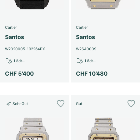
Damenuhren
Damenuhren
Cartier
Cartier
Santos
Santos
W2020005-192264PX
W2SA0009
Lädt...
Lädt...
CHF 5’400
CHF 10’480
Sehr Gut
Gut