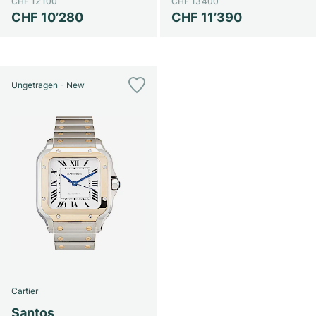
CHF 12’100
CHF 13’400
CHF 10’280
CHF 11’390
Ungetragen - New
Cartier
Santos