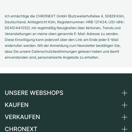
Ich ermächtige die CHRONEXT GmbH (Butzweilerhofallee 4, 50829 Köln,
Deutschland. Amtsgericht Köln, Registernummer: HRB 121434; USt-IdNr.:
DE451441052), mir regelmäßig Neuigkeiten über Aktionen, Trends und
Veranstaltungen an meine oben genannte E-Mail-Adresse zu senden.
Diese Einwilligung kann jederzeit über den Link am Ende jeder E-Mail
widerrufen werden. Mit der Anmeldung zum Newsletter bestätigen Sie,
dass Sie unsere Datenschutzbestimmungen gelesen haben und damit
einverstanden sind, personalisierte Angebote zu erhalten.
UNSERE WEBSHOPS
KAUFEN
Deutschland
Niederlande
VERKAUFEN
Alle Luxusuhren
Österreich
Certified Pre-Owned
CHRONEXT
Uhr verkaufen
Schweiz