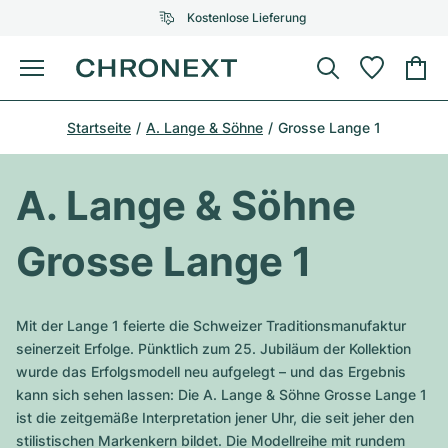
Kostenlose Lieferung
Menü
Uhr kaufen
Startseite
A. Lange & Söhne
Grosse Lange 1
AUSGEWÄHLTE MARKEN
AUSGEWÄHLTE MARKEN
Rolex
Cartier
Certified Pre-Owned
A. Lange & Söhne
Omega
Tiffany
Uhr verkaufen
Grosse Lange 1
Patek Philippe
Louis Vuitton
Alle Rolex Modelle
Schmuck
Audemars Piguet
Gebauer & Gebauer
Mit der Lange 1 feierte die Schweizer Traditionsmanufaktur
Top-Modelle
Alle Omega Modelle
seinerzeit Erfolge. Pünktlich zum 25. Jubiläum der Kollektion
Neuzugänge
Cartier
wurde das Erfolgsmodell neu aufgelegt – und das Ergebnis
Van Cleef & Arpels
Top-Modelle
Alle Patek Philippe Modelle
kann sich sehen lassen: Die A. Lange & Söhne Grosse Lange 1
Breitling
Service
Air-King
ist die zeitgemäße Interpretation jener Uhr, die seit jeher den
Bvlgari
Top-Modelle
Alle Audemars Piguet Modelle
stilistischen Markenkern bildet. Die Modellreihe mit rundem