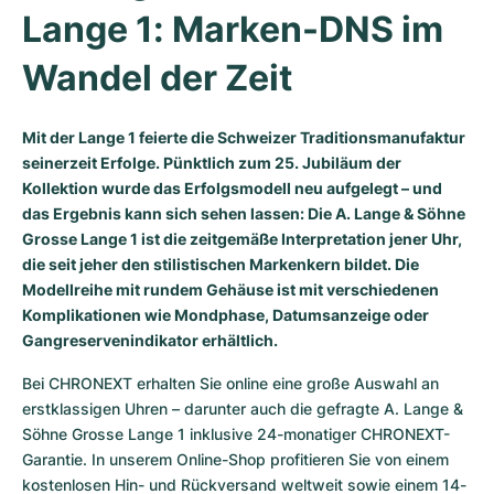
Lange 1: Marken-DNS im 
Milgauss
Damenuhren
Ronde
Professional
Formula 1
Portofino
Spirit of Big Bang
Wandel der Zeit
Oyster Perpetual
Rotonde
Bentley
Grand Carrera
Portugieser
King Power
Yacht-Master
Crash
Transocean
Gebraucht
Da Vinci
Gebraucht
Mit der Lange 1 feierte die Schweizer Traditionsmanufaktur
seinerzeit Erfolge. Pünktlich zum 25. Jubiläum der
Yacht-Master II
Pasha
Cockpit
Damenuhren
Aquatimer
Kollektion wurde das Erfolgsmodell neu aufgelegt – und
das Ergebnis kann sich sehen lassen: Die A. Lange & Söhne
Sea-Dweller
Tortue
Chronospace
Spitfire
Grosse Lange 1 ist die zeitgemäße Interpretation jener Uhr,
die seit jeher den stilistischen Markenkern bildet. Die
Modellreihe mit rundem Gehäuse ist mit verschiedenen
Sky-Dweller
Baignoire
Super Avenger
GST
Komplikationen wie Mondphase, Datumsanzeige oder
Gangreservenindikator erhältlich.
Submariner
Ballon Blanc
Galactic
Vintage
Bei CHRONEXT erhalten Sie online eine große Auswahl an 
Roadster
Montbrillant
Gebraucht
erstklassigen Uhren – darunter auch die gefragte A. Lange & 
Söhne Grosse Lange 1 inklusive 24-monatiger CHRONEXT-
Gebraucht
Gebraucht
Garantie. In unserem Online-Shop profitieren Sie von einem 
kostenlosen Hin- und Rückversand weltweit sowie einem 14-