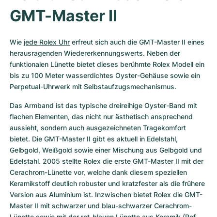
GMT-Master II
Wie 
jede Rolex Uhr
 erfreut sich auch die GMT-Master II eines 
herausragenden Wiedererkennungswerts. Neben der 
funktionalen Lünette bietet dieses berühmte Rolex Modell ein 
bis zu 100 Meter wasserdichtes Oyster-Gehäuse sowie ein 
Perpetual-Uhrwerk mit Selbstaufzugsmechanismus.
Das Armband ist das typische dreireihige Oyster-Band mit 
flachen Elementen, das nicht nur ästhetisch ansprechend 
aussieht, sondern auch ausgezeichneten Tragekomfort 
bietet. Die GMT-Master II gibt es aktuell in Edelstahl, 
Gelbgold, Weißgold sowie einer Mischung aus Gelbgold und 
Edelstahl. 2005 stellte Rolex die erste GMT-Master II mit der 
Cerachrom-Lünette vor, welche dank diesem speziellen 
Keramikstoff deutlich robuster und kratzfester als die frühere 
Version aus Aluminium ist. Inzwischen bietet Rolex die GMT-
Master II mit schwarzer und blau-schwarzer Cerachrom-
Lünette sowie mit der rot-blauen Lünette aus Keramik (Ref. 