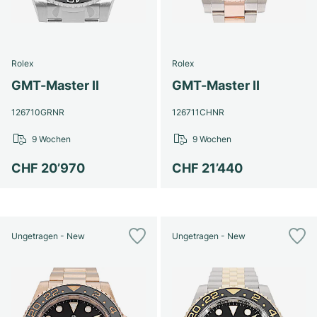
Damenuhren
Damenuhren
Rolex
Rolex
GMT-Master II
GMT-Master II
126710GRNR
126711CHNR
9 Wochen
9 Wochen
CHF 20’970
CHF 21’440
Ungetragen - New
Ungetragen - New