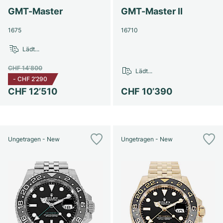
GMT-Master
GMT-Master II
1675
16710
Lädt...
CHF 14’800
Lädt...
-
CHF 2’290
CHF 12’510
CHF 10’390
Ungetragen - New
Ungetragen - New