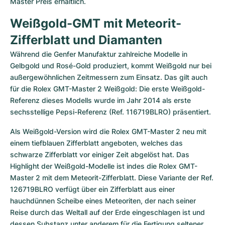
Master Preis erhältlich.
Weißgold-GMT mit Meteorit-
Zifferblatt und Diamanten
Während die Genfer Manufaktur zahlreiche Modelle in 
Gelbgold und Rosé-Gold produziert, kommt Weißgold nur bei 
außergewöhnlichen Zeitmessern zum Einsatz. Das gilt auch 
für die Rolex GMT-Master 2 Weißgold: Die erste Weißgold-
Referenz dieses Modells wurde im Jahr 2014 als erste 
sechsstellige Pepsi-Referenz (Ref. 116719BLRO) präsentiert.
Als Weißgold-Version wird die Rolex GMT-Master 2 neu mit 
einem tiefblauen Zifferblatt angeboten, welches das 
schwarze Zifferblatt vor einiger Zeit abgelöst hat. Das 
Highlight der Weißgold-Modelle ist indes die Rolex GMT-
Master 2 mit dem Meteorit-Zifferblatt. Diese Variante der Ref. 
126719BLRO verfügt über ein Zifferblatt aus einer 
hauchdünnen Scheibe eines Meteoriten, der nach seiner 
Reise durch das Weltall auf der Erde eingeschlagen ist und 
dessen Substanz unter anderem für die Fertigung seltener 