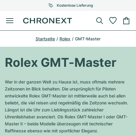
Kostenlose Lieferung
Menü
Uhr kaufen
Startseite
Rolex
GMT-Master
AUSGEWÄHLTE MARKEN
AUSGEWÄHLTE MARKEN
Rolex
Cartier
Certified Pre-Owned
Rolex GMT-Master
Omega
Tiffany
Uhr verkaufen
Patek Philippe
Louis Vuitton
Wer in der ganzen Welt zu Hause ist, muss oftmals mehrere
Alle Rolex Modelle
Zeitzonen im Blick behalten. Die ursprünglich für Piloten
Schmuck
Audemars Piguet
Gebauer & Gebauer
entwickelte Rolex GMT-Master ist mittlerweile auch bei allen
beliebt, die viel reisen und regelmäßig die Zeitzone wechseln.
Top-Modelle
Alle Omega Modelle
Neuzugänge
Cartier
Längst ist die Uhr zum Lieblingsstück zahlreicher
Van Cleef & Arpels
Uhrenliebhaber avanciert. Ob Rolex GMT-Master I oder GMT-
Top-Modelle
Alle Patek Philippe Modelle
Breitling
Service
Air-King
Master II – beide Modelle überzeugen mit technischer
Bvlgari
Raffinesse ebenso wie mit sportlicher Eleganz.
Top-Modelle
Alle Audemars Piguet Modelle