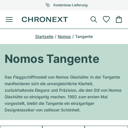
Kostenlose Lieferung
Menü
Uhr kaufen
Startseite
Nomos
Tangente
AUSGEWÄHLTE MARKEN
AUSGEWÄHLTE MARKEN
Rolex
Cartier
Certified Pre-Owned
Nomos Tangente
Omega
Tiffany
Uhr verkaufen
Patek Philippe
Louis Vuitton
Das Flaggschiffmodell von Nomos Glashütte: In der Tangente
Alle Rolex Modelle
manifestieren sich die unvergleichliche Klarheit,
Schmuck
Audemars Piguet
Gebauer & Gebauer
zurückhaltende Eleganz und Präzision, die den Stil von Nomos
Glashütte so einzigartig machen. 1992 zum ersten Mal
Top-Modelle
Alle Omega Modelle
Neuzugänge
Cartier
vorgestellt, bleibt die Tangente ein einzigartiger
Van Cleef & Arpels
Designklassiker von zeitloser Schönheit.
Top-Modelle
Alle Patek Philippe Modelle
Breitling
Service
Air-King
Bvlgari
Top-Modelle
Alle Audemars Piguet Modelle