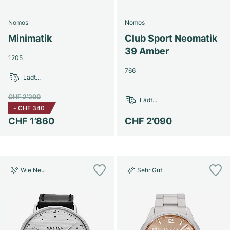
Damenuhren
Damenuhren
Nomos
Nomos
Minimatik
Club Sport Neomatik
39 Amber
1205
766
Lädt...
CHF 2’200
Lädt...
-
CHF 340
CHF 1’860
CHF 2’090
Wie Neu
Sehr Gut