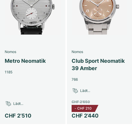
Nomos
Nomos
Metro Neomatik
Club Sport Neomatik
39 Amber
1185
766
Lädt...
CHF 2’650
Lädt...
-
CHF 210
CHF 2’510
CHF 2’440