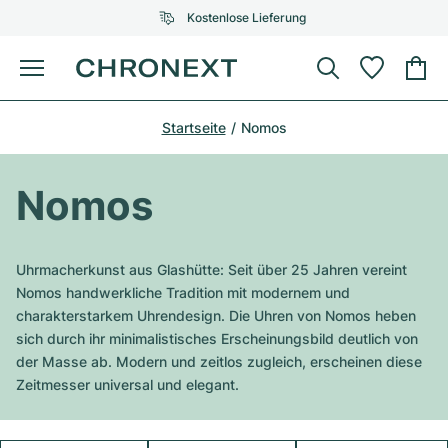
Kostenlose Lieferung
Menü
Uhr kaufen
Startseite
Nomos
AUSGEWÄHLTE MARKEN
AUSGEWÄHLTE MARKEN
Rolex
Cartier
Certified Pre-Owned
Nomos
Omega
Tiffany
Uhr verkaufen
Patek Philippe
Louis Vuitton
Uhrmacherkunst aus Glashütte: Seit über 25 Jahren vereint
Alle Rolex Modelle
Nomos handwerkliche Tradition mit modernem und
Schmuck
Audemars Piguet
Gebauer & Gebauer
charakterstarkem Uhrendesign. Die Uhren von Nomos heben
sich durch ihr minimalistisches Erscheinungsbild deutlich von
Top-Modelle
Alle Omega Modelle
Neuzugänge
Cartier
der Masse ab. Modern und zeitlos zugleich, erscheinen diese
Van Cleef & Arpels
Zeitmesser universal und elegant.
Top-Modelle
Alle Patek Philippe Modelle
Breitling
Service
Air-King
Bvlgari
Top-Modelle
Alle Audemars Piguet Modelle