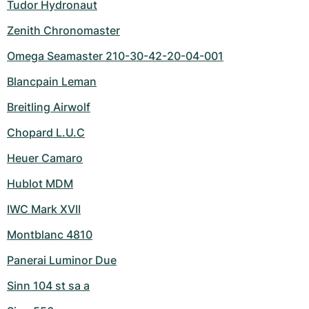
Tudor Hydronaut
Zenith Chronomaster
Omega Seamaster 210-30-42-20-04-001
Blancpain Leman
Breitling Airwolf
Chopard L.U.C
Heuer Camaro
Hublot MDM
IWC Mark XVII
Montblanc 4810
Panerai Luminor Due
Sinn 104 st sa a