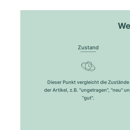
Wel
Zustand
Dieser Punkt vergleicht die Zustände
der Artikel, z.B. "ungetragen", "neu" u
"gut".