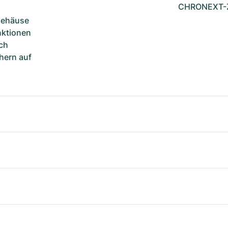
CHRONEXT-Ze
Gehäuse
unktionen
ch
hern auf