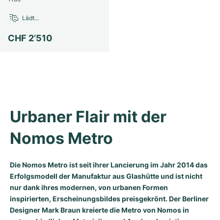
Milgauss
Damenuhren
Ronde
Professional
Formula 1
Portofino
Spirit of Big Bang
Lädt...
CHF 2’510
Oyster Perpetual
Rotonde
Bentley
Grand Carrera
Portugieser
King Power
Yacht-Master
Crash
Transocean
Gebraucht
Da Vinci
Gebraucht
Yacht-Master II
Pasha
Cockpit
Damenuhren
Aquatimer
Sea-Dweller
Tortue
Chronospace
Spitfire
Urbaner Flair mit der 
Sky-Dweller
Baignoire
Super Avenger
GST
Nomos Metro
Submariner
Ballon Blanc
Galactic
Vintage
Die Nomos Metro ist seit ihrer Lancierung im Jahr 2014 das
Roadster
Montbrillant
Gebraucht
Erfolgsmodell der Manufaktur aus Glashütte und ist nicht
nur dank ihres modernen, von urbanen Formen
inspirierten, Erscheinungsbildes preisgekrönt. Der Berliner
Gebraucht
Gebraucht
Designer Mark Braun kreierte die Metro von Nomos in