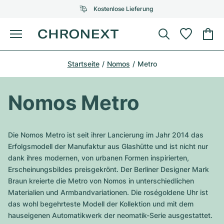
Kostenlose Lieferung
Menü
Uhr kaufen
Startseite
Nomos
Metro
AUSGEWÄHLTE MARKEN
AUSGEWÄHLTE MARKEN
Rolex
Cartier
Certified Pre-Owned
Nomos Metro
Omega
Tiffany
Uhr verkaufen
Patek Philippe
Louis Vuitton
Die Nomos Metro ist seit ihrer Lancierung im Jahr 2014 das
Alle Rolex Modelle
Erfolgsmodell der Manufaktur aus Glashütte und ist nicht nur
Schmuck
Audemars Piguet
Gebauer & Gebauer
dank ihres modernen, von urbanen Formen inspirierten,
Erscheinungsbildes preisgekrönt. Der Berliner Designer Mark
Top-Modelle
Alle Omega Modelle
Neuzugänge
Cartier
Braun kreierte die Metro von Nomos in unterschiedlichen
Van Cleef & Arpels
Materialien und Armbandvariationen. Die roségoldene Uhr ist
Top-Modelle
Alle Patek Philippe Modelle
Breitling
Service
Air-King
das wohl begehrteste Modell der Kollektion und mit dem
Bvlgari
hauseigenen Automatikwerk der neomatik-Serie ausgestattet.
Top-Modelle
Alle Audemars Piguet Modelle