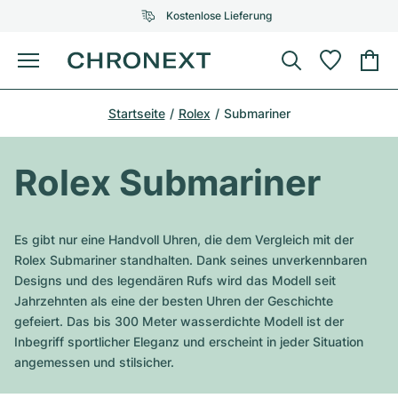
Kostenlose Lieferung
Menü
Uhr kaufen
Startseite
Rolex
Submariner
AUSGEWÄHLTE MARKEN
AUSGEWÄHLTE MARKEN
Rolex
Cartier
Certified Pre-Owned
Rolex Submariner
Omega
Tiffany
Uhr verkaufen
Patek Philippe
Louis Vuitton
Es gibt nur eine Handvoll Uhren, die dem Vergleich mit der
Alle Rolex Modelle
Rolex Submariner standhalten. Dank seines unverkennbaren
Schmuck
Audemars Piguet
Gebauer & Gebauer
Designs und des legendären Rufs wird das Modell seit
Jahrzehnten als eine der besten Uhren der Geschichte
Top-Modelle
Alle Omega Modelle
Neuzugänge
Cartier
gefeiert. Das bis 300 Meter wasserdichte Modell ist der
Van Cleef & Arpels
Inbegriff sportlicher Eleganz und erscheint in jeder Situation
Top-Modelle
Alle Patek Philippe Modelle
Breitling
Service
Air-King
angemessen und stilsicher.
Bvlgari
Top-Modelle
Alle Audemars Piguet Modelle