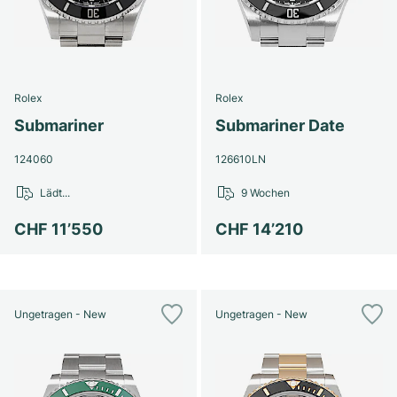
Damenuhren
Damenuhren
Rolex
Rolex
Submariner
Submariner Date
124060
126610LN
Lädt...
9 Wochen
CHF 11’550
CHF 14’210
Ungetragen - New
Ungetragen - New