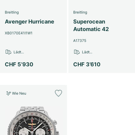
Breitling
Breitling
Avenger Hurricane
Superocean
Automatic 42
XB0170E41I1W1
A17375
Lädt...
Lädt...
CHF 5’930
CHF 3’610
Wie Neu