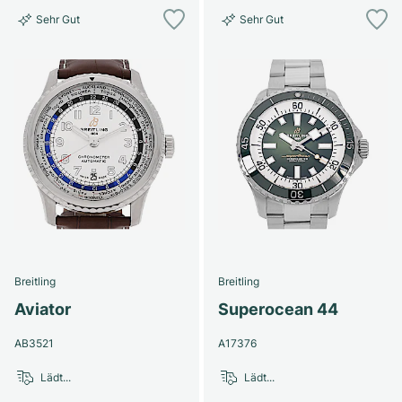
Sehr Gut
Sehr Gut
Breitling
Breitling
Aviator
Superocean 44
AB3521
A17376
Lädt...
Lädt...