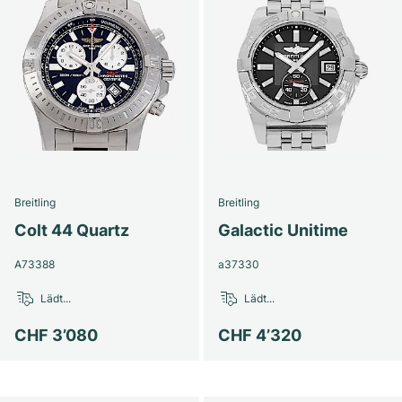
Breitling
Breitling
Colt 44 Quartz
Galactic Unitime
A73388
a37330
Lädt...
Lädt...
CHF 3’080
CHF 4’320