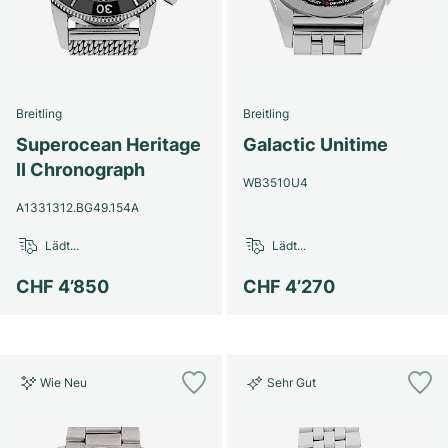
Breitling
Breitling
Superocean Heritage
Galactic Unitime
II Chronograph
WB3510U4
A1331312.BG49.154A
Lädt...
Lädt...
CHF 4’850
CHF 4’270
Wie Neu
Sehr Gut