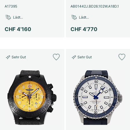
A17395
AB01442J.BD26.102W.A18D.1
Lädt...
Lädt...
CHF 4’160
CHF 4’770
Sehr Gut
Sehr Gut