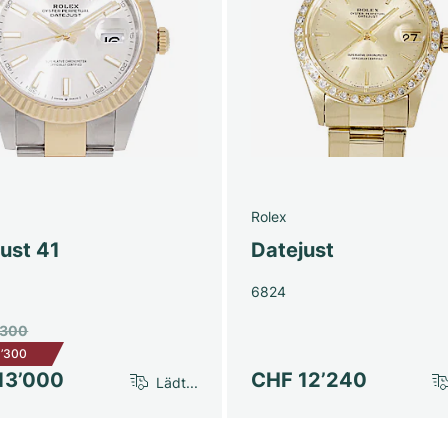
Rolex
ust 41
Datejust
6824
’300
1’300
13’000
CHF 12’240
Lädt...