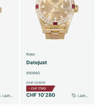
Rolex
Datejust
69068G
CHF 12’870
-
CHF 2’590
CHF 10’280
Lädt...
Lädt...