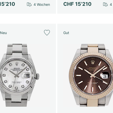
15’210
CHF 15’210
4 Wochen
4
 Neu
Gut