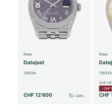
Rolex
Rolex
Datejust
Datej
126234
126333
CHF 14
-
CHF 
CHF 12’600
CHF 
Lädt...