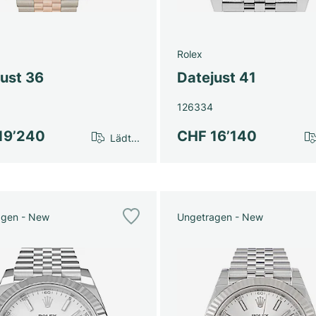
Rolex
just 36
Datejust 41
126334
19’240
CHF 16’140
Lädt...
agen - New
Ungetragen - New