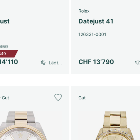
Rolex
just
Datejust 41
126331-0001
’450
340
14’110
CHF 13’790
Lädt...
r Gut
Gut