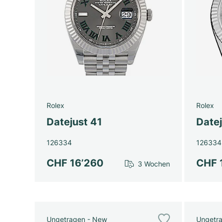
Rolex
Rolex
Datejust 41
Date
126334
126334
CHF 16’260
CHF 
3 Wochen
Ungetragen - New
Ungetr