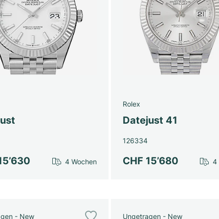
Rolex
just
Datejust 41
126334
15’630
CHF 15’680
4 Wochen
4
agen - New
Ungetragen - New