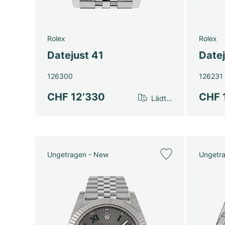
Rolex
Rolex
Datejust 41
Date
126300
126231
CHF 12’330
CHF 
Lädt...
Ungetragen - New
Ungetr