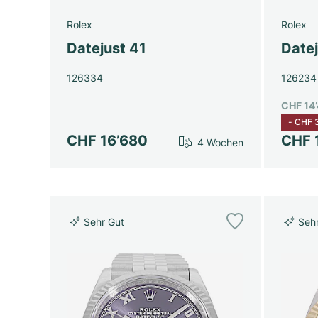
Rolex
Rolex
Datejust 41
Date
126334
126234
CHF 14
-
CHF 
CHF 16’680
CHF 
4 Wochen
Sehr Gut
Seh