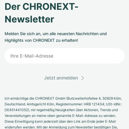
Der CHRONEXT-
Milgauss
Damenuhren
Ronde
Professional
Formula 1
Portofino
Spirit of Big Bang
Newsletter
Oyster Perpetual
Rotonde
Bentley
Grand Carrera
Portugieser
King Power
Melden Sie sich an, um alle neuesten Nachrichten und
Yacht-Master
Crash
Transocean
Gebraucht
Da Vinci
Gebraucht
Highlights von CHRONEXT zu erhalten!
Yacht-Master II
Pasha
Cockpit
Damenuhren
Aquatimer
Sea-Dweller
Tortue
Chronospace
Spitfire
Sky-Dweller
Baignoire
Super Avenger
GST
Jetzt anmelden
Submariner
Ballon Blanc
Galactic
Vintage
Ich ermächtige die CHRONEXT GmbH (Butzweilerhofallee 4, 50829 Köln,
Roadster
Montbrillant
Gebraucht
Deutschland. Amtsgericht Köln, Registernummer: HRB 121434; USt-IdNr.:
DE451441052), mir regelmäßig Neuigkeiten über Aktionen, Trends und
Veranstaltungen an meine oben genannte E-Mail-Adresse zu senden.
Gebraucht
Gebraucht
Diese Einwilligung kann jederzeit über den Link am Ende jeder E-Mail
widerrufen werden. Mit der Anmeldung zum Newsletter bestätigen Sie,