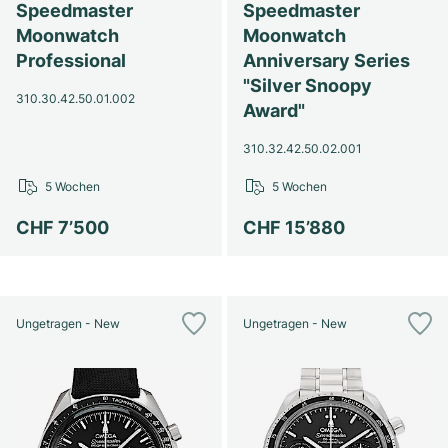
Speedmaster
Speedmaster
Milgauss
Damenuhren
Ronde
Professional
Formula 1
Portofino
Spirit of Big Bang
Moonwatch
Moonwatch
Professional
Anniversary Series
Oyster Perpetual
Rotonde
Bentley
Grand Carrera
Portugieser
King Power
"Silver Snoopy
310.30.42.50.01.002
Award"
Yacht-Master
Crash
Transocean
Gebraucht
Da Vinci
Gebraucht
310.32.42.50.02.001
Yacht-Master II
Pasha
Cockpit
Damenuhren
Aquatimer
5 Wochen
5 Wochen
Sea-Dweller
Tortue
Chronospace
Spitfire
CHF 7’500
CHF 15’880
Sky-Dweller
Baignoire
Super Avenger
GST
Submariner
Ballon Blanc
Galactic
Vintage
Ungetragen - New
Ungetragen - New
Roadster
Montbrillant
Gebraucht
Gebraucht
Gebraucht