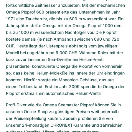
fortschrittliche Zeitmesser anzubieten: Mit der mechanischen 
Omega Ploprof 600 präsentierte das Unternehmen im Jahr 
1971 eine Taucheruhr, die bis zu 600 m wasserdicht war. Ein 
Jahr später stellte Omega mit der Omega Ploprof 1000 den 
bis zu 1000 m wasserdichten Nachfolger vor. Die Ploprof 
kostete damals (je nach Armband) zwischen 690 und 720 
CHF. Heute liegt der Listenpreis abhängig vom jeweiligen 
Modell bei ungefähr rund 9.000 CHF. Während Rolex mit der 
kurz zuvor lancierten Sea-Dweller ein Helium-Ventil 
präsentierte, konstruierte Omega die Ploprof von vornherein 
so, dass keine Helium-Moleküle ins Innere der Uhr eindringen 
konnten. Hierfür sorgte ein Monobloc-Gehäuse, das aus 
einem Teil bestand. Erst im Jahr 2009 spendierte Omega der 
Ploprof erstmals ein automatisches Helium-Ventil.
Profi-Diver wie die Omega Seamaster Ploprof können Sie in 
unserem Online-Shop zu günstigen Preisen weit unterhalb 
der Preisempfehlung kaufen. Zudem profitieren Sie von 
unserer 24-monatigen CHRONEXT-Garantie und zahlreichen 
weiteren Vorteilen. Hierzu zählen unter anderem 