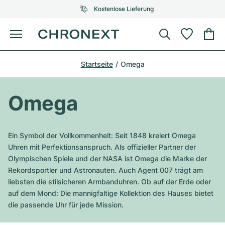
Kostenlose Lieferung
Menü
Uhr kaufen
Startseite
Omega
AUSGEWÄHLTE MARKEN
AUSGEWÄHLTE MARKEN
Rolex
Cartier
Certified Pre-Owned
Omega
Omega
Tiffany
Uhr verkaufen
Patek Philippe
Louis Vuitton
Ein Symbol der Vollkommenheit: Seit 1848 kreiert Omega
Alle Rolex Modelle
Uhren mit Perfektionsanspruch. Als offizieller Partner der
Schmuck
Audemars Piguet
Gebauer & Gebauer
Olympischen Spiele und der NASA ist Omega die Marke der
Rekordsportler und Astronauten. Auch Agent 007 trägt am
Top-Modelle
Alle Omega Modelle
Neuzugänge
Cartier
liebsten die stilsicheren Armbanduhren. Ob auf der Erde oder
Van Cleef & Arpels
auf dem Mond: Die mannigfaltige Kollektion des Hauses bietet
Top-Modelle
Alle Patek Philippe Modelle
Breitling
Service
Air-King
die passende Uhr für jede Mission.
Bvlgari
Top-Modelle
Alle Audemars Piguet Modelle