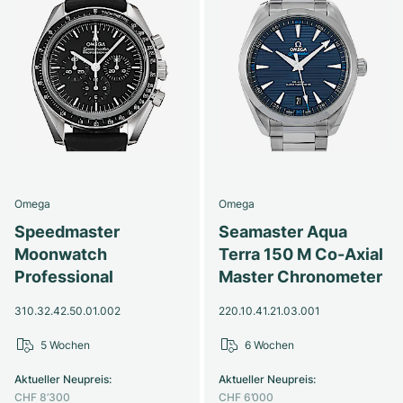
Omega
Omega
Speedmaster
Seamaster Aqua
Moonwatch
Terra 150 M Co-Axial
Professional
Master Chronometer
310.32.42.50.01.002
220.10.41.21.03.001
5 Wochen
6 Wochen
Aktueller Neupreis
:
Aktueller Neupreis
:
CHF 8’300
CHF 6’000