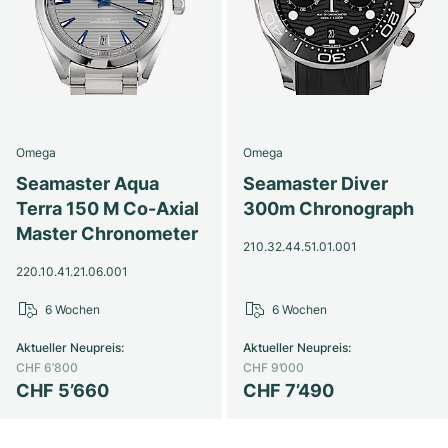
Omega
Omega
Seamaster Aqua
Seamaster Diver
Terra 150 M Co-Axial
300m Chronograph
Master Chronometer
210.32.44.51.01.001
220.10.41.21.06.001
6 Wochen
6 Wochen
Aktueller Neupreis
:
Aktueller Neupreis
:
CHF 6’800
CHF 9’000
CHF 5’660
CHF 7’490