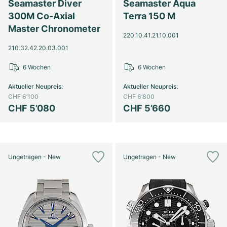
Seamaster Diver
Seamaster Aqua
300M Co-Axial
Terra 150 M
Master Chronometer
220.10.41.21.10.001
210.32.42.20.03.001
6 Wochen
6 Wochen
Aktueller Neupreis
:
Aktueller Neupreis
:
CHF 6’100
CHF 6’800
CHF 5’080
CHF 5’660
Ungetragen - New
Ungetragen - New