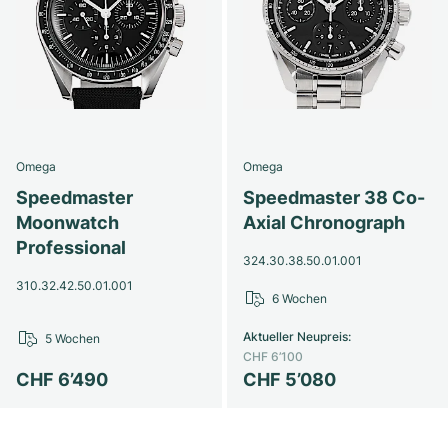
Damenuhren
Damenuhren
Omega
Omega
Speedmaster
Speedmaster 38 Co-
Moonwatch
Axial Chronograph
Professional
324.30.38.50.01.001
310.32.42.50.01.001
6 Wochen
Aktueller Neupreis
:
5 Wochen
CHF 6’100
CHF 6’490
CHF 5’080