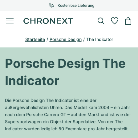
Kostenlose Lieferung
Menü
Uhr kaufen
Startseite
Porsche Design
The Indicator
AUSGEWÄHLTE MARKEN
AUSGEWÄHLTE MARKEN
Rolex
Cartier
Certified Pre-Owned
Porsche Design The
Omega
Tiffany
Uhr verkaufen
Indicator
Patek Philippe
Louis Vuitton
Alle Rolex Modelle
Schmuck
Audemars Piguet
Gebauer & Gebauer
Die Porsche Design The Indicator ist eine der
Top-Modelle
Alle Omega Modelle
außergewöhnlichsten Uhren. Das Modell kam 2004 – ein Jahr
Neuzugänge
Cartier
nach dem Porsche Carrera GT – auf den Markt und ist wie der
Van Cleef & Arpels
Top-Modelle
Alle Patek Philippe Modelle
Supersportwagen ein Objekt der Superlative. Von der The
Breitling
Service
Air-King
Indicator wurden lediglich 50 Exemplare pro Jahr hergestellt.
Bvlgari
Top-Modelle
Alle Audemars Piguet Modelle