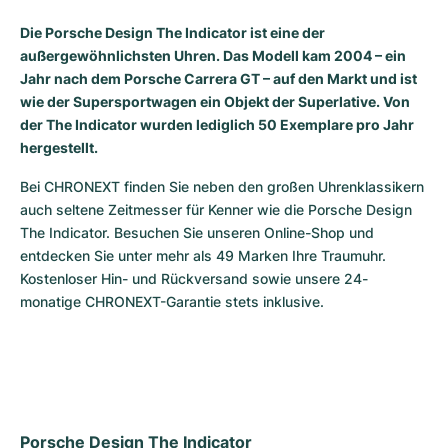
Milgauss
Damenuhren
Ronde
Professional
Formula 1
Portofino
Spirit of Big Bang
Die Porsche Design The Indicator ist eine der
außergewöhnlichsten Uhren. Das Modell kam 2004 – ein
Oyster Perpetual
Rotonde
Bentley
Grand Carrera
Portugieser
King Power
Jahr nach dem Porsche Carrera GT – auf den Markt und ist
wie der Supersportwagen ein Objekt der Superlative. Von
Yacht-Master
Crash
Transocean
Gebraucht
Da Vinci
Gebraucht
der The Indicator wurden lediglich 50 Exemplare pro Jahr
hergestellt.
Yacht-Master II
Pasha
Cockpit
Damenuhren
Aquatimer
Bei CHRONEXT finden Sie neben den großen Uhrenklassikern 
auch seltene Zeitmesser für Kenner wie die Porsche Design 
Sea-Dweller
Tortue
Chronospace
Spitfire
The Indicator. Besuchen Sie unseren Online-Shop und 
entdecken Sie unter mehr als 49 Marken Ihre Traumuhr. 
Sky-Dweller
Baignoire
Super Avenger
GST
Kostenloser Hin- und Rückversand sowie unsere 24-
monatige CHRONEXT-Garantie stets inklusive.
Submariner
Ballon Blanc
Galactic
Vintage
Roadster
Montbrillant
Gebraucht
Gebraucht
Gebraucht
Porsche Design The Indicator