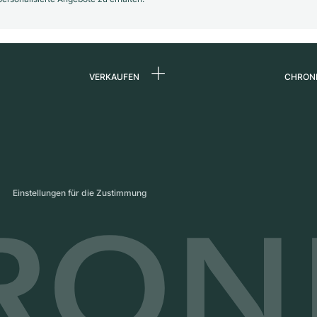
VERKAUFEN
CHRON
Uhr verkaufen
Über 
d
Kommission
Karrie
Direktverkauf
Press
s
Inzahlungnahme
Maga
Einstellungen für die Zustimmung
Partn