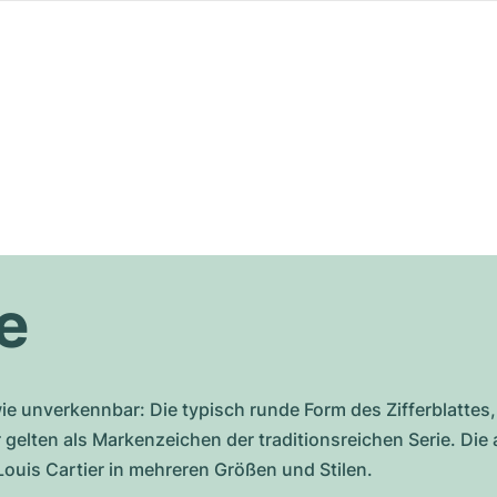
e
 wie unverkennbar: Die typisch runde Form des Zifferblattes
r gelten als Markenzeichen der traditionsreichen Serie. Die
ouis Cartier in mehreren Größen und Stilen.