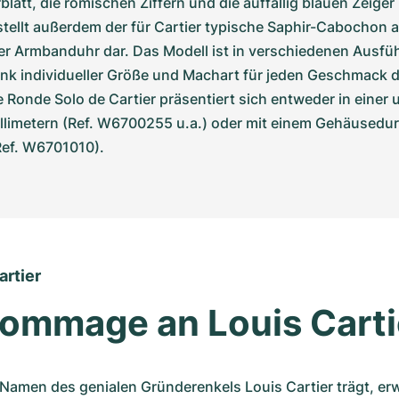
blatt, die römischen Ziffern und die auffällig blauen Zeiger
 stellt außerdem der für Cartier typische Saphir-Cabochon au
r Armbanduhr dar. Das Modell ist in verschiedenen Ausfü
dank individueller Größe und Machart für jeden Geschmack 
ie Ronde Solo de Cartier präsentiert sich entweder in einer u
llimetern (Ref. W6700255 u.a.) oder mit einem Gehäusedu
Ref. W6701010).
artier
Hommage an Louis Carti
 Namen des genialen Gründerenkels Louis Cartier trägt, er