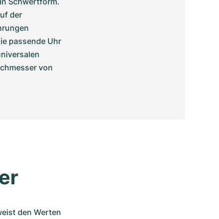
 in Schwertform. 
f der 
hrungen 
die passende Uhr 
niversalen 
rchmesser von 
er
weist den Werten 