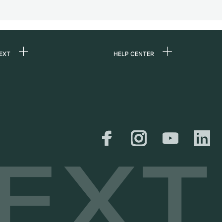
EXT
HELP CENTER
uns
FAQ
re
Service Center
e
Persönliche Abholung
zin
Versand &
Rückgaberecht
er
Größen-Leitfaden