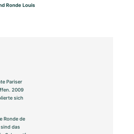
und Ronde Louis
e Pariser 
fen. 2009 
ierte sich 
ie Ronde de 
sind das 