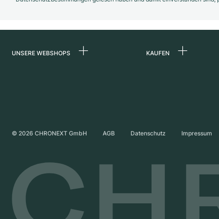
UNSERE WEBSHOPS
KAUFEN
Deutschland
Alle Luxusuhren
Niederlande
Certified Pre-Owne
Österreich
Vintage-Uhren
Schweiz
Independent Brand
©
2026
CHRONEXT GmbH
AGB
Datenschutz
Impressum
Frankreich
Italien
Vereinigtes Königreich
International