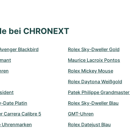
lle bei CHRONEXT
 Avenger Blackbird
Rolex Sky-Dweller Gold
amant
Maurice Lacroix Pontos
hren
Rolex Mickey Mouse
Rolex Daytona Weißgold
sident
Patek Philippe Grandmaste
-Date Platin
Rolex Sky-Dweller Blau
 Carrera Calibre 5
GMT-Uhren
e Uhrenmarken
Rolex Datejust Blau