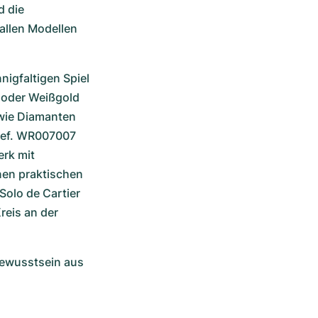
 die 
allen Modellen 
igfaltigen Spiel 
 oder Weißgold 
wie Diamanten 
Ref. WR007007 
rk mit 
en praktischen 
lo de Cartier 
eis an der 
ewusstsein aus 