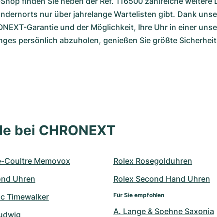
Shop finden Sie neben der Ref. 116500 zahlreiche weitere
andernorts nur über jahrelange Wartelisten gibt. Dank unse
EXT-Garantie und der Möglichkeit, Ihre Uhr in einer unser
s persönlich abzuholen, genießen Sie größte Sicherheit
lle bei CHRONEXT
e-Coultre Memovox
Rolex Rosegolduhren
ond Uhren
Rolex Second Hand Uhren
Für Sie empfohlen
c Timewalker
A. Lange & Soehne Saxonia
udwig