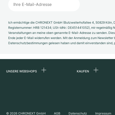
Ich ermächtige die CHRONEXT GmbH (Butzweilerhofallee 4, 50829 Köln, D
Registernummer: HRB 121434; USt-IdNr.: DE451441052), mir regelmäßig N
Veranstaltungen an meine oben genannte E-Mail-Adresse zu senden. Diese
Ende jeder E-Mail widerrufen werden. Mit der Anmeldung zum Newsletter b
Datenschutzbestimmungen gelesen haben und damit einverstanden sind, pe
UNSERE WEBSHOPS
KAUFEN
Deutschland
Alle Luxusuhren
Niederlande
Certified Pre-Owne
Österreich
Vintage-Uhren
Schweiz
Independent Brand
©
2026
CHRONEXT GmbH
AGB
Datenschutz
Impressum