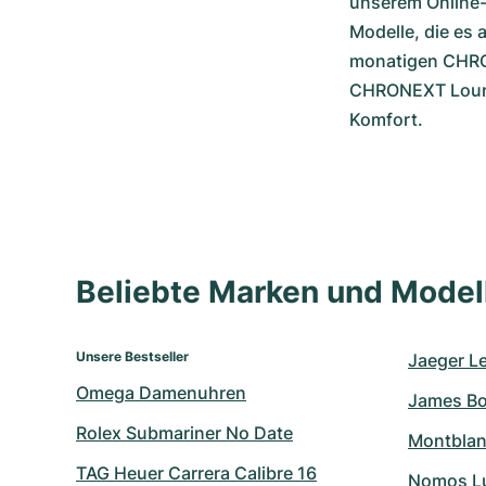
unserem Online-
Modelle, die es 
monatigen CHRON
CHRONEXT Lounge
Komfort.
Beliebte Marken und Mode
Unsere Bestseller
Jaeger L
Omega Damenuhren
James B
Rolex Submariner No Date
Montblan
TAG Heuer Carrera Calibre 16
Nomos L