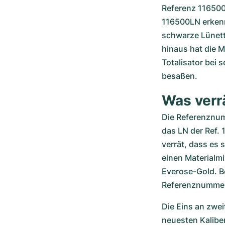
Referenz 116500 
116500LN erkennt
schwarze Lünette
hinaus hat die 
Totalisator bei 
besaßen.
Was verr
Die Referenznum
das LN der Ref. 
verrät, dass es s
einen Materialmi
Everose-Gold. Be
Referenznummern 
Die Eins an zwei
neuesten Kaliber