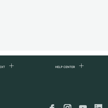
EXT
HELP CENTER
uns
FAQ
re
Service Center
e
Persönliche Abholung
zin
Versand &