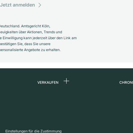
Jetzt anmelden
eutschland. Amtsgericht Köln,
euigkeiten über Aktionen, Trends und
 Einwilligung kann jederzeit über den Link am
estätigen Sie, dass Sie unsere
rsonalisierte Angebote zu erhalten.
VERKAUFEN
CHRON
Uhr verkaufen
Über 
d
Kommission
Karrie
Direktverkauf
Press
s
Inzahlungnahme
Maga
Einstellungen für die Zustimmung