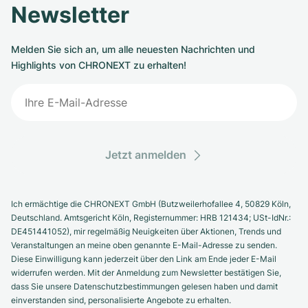
Newsletter
Milgauss
Damenuhren
Ronde
Professional
Formula 1
Portofino
Spirit of Big Bang
Melden Sie sich an, um alle neuesten Nachrichten und
Oyster Perpetual
Rotonde
Bentley
Grand Carrera
Portugieser
King Power
Highlights von CHRONEXT zu erhalten!
Yacht-Master
Crash
Transocean
Gebraucht
Da Vinci
Gebraucht
Yacht-Master II
Pasha
Cockpit
Damenuhren
Aquatimer
Sea-Dweller
Tortue
Chronospace
Spitfire
Jetzt anmelden
Sky-Dweller
Baignoire
Super Avenger
GST
Ich ermächtige die CHRONEXT GmbH (Butzweilerhofallee 4, 50829 Köln,
Submariner
Ballon Blanc
Galactic
Vintage
Deutschland. Amtsgericht Köln, Registernummer: HRB 121434; USt-IdNr.:
DE451441052), mir regelmäßig Neuigkeiten über Aktionen, Trends und
Roadster
Montbrillant
Gebraucht
Veranstaltungen an meine oben genannte E-Mail-Adresse zu senden.
Diese Einwilligung kann jederzeit über den Link am Ende jeder E-Mail
widerrufen werden. Mit der Anmeldung zum Newsletter bestätigen Sie,
Gebraucht
Gebraucht
dass Sie unsere Datenschutzbestimmungen gelesen haben und damit
einverstanden sind, personalisierte Angebote zu erhalten.