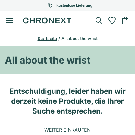
Kostenlose Lieferung
Menü
Uhr kaufen
Startseite
All about the wrist
AUSGEWÄHLTE MARKEN
AUSGEWÄHLTE MARKEN
Rolex
Cartier
Certified Pre-Owned
All about the wrist
Omega
Tiffany
Uhr verkaufen
Patek Philippe
Louis Vuitton
Alle Rolex Modelle
Schmuck
Entschuldigung, leider haben wir
Audemars Piguet
Gebauer & Gebauer
derzeit keine Produkte, die Ihrer
Top-Modelle
Alle Omega Modelle
Neuzugänge
Cartier
Suche entsprechen.
Van Cleef & Arpels
Top-Modelle
Alle Patek Philippe Modelle
Breitling
Service
Air-King
Bvlgari
WEITER EINKAUFEN
Top-Modelle
Alle Audemars Piguet Modelle