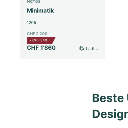
Nomos
Minimatik
1205
CHF 2’200
-
CHF 340
CHF 1’860
Lädt...
Beste 
Desig