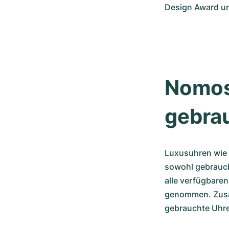
Design Award un
Nomos
gebra
Luxusuhren wie 
sowohl gebraucht
alle verfügbare
genommen. Zusät
gebrauchte Uhre