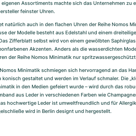
 eigenen Assortiments machte sich das Unternehmen zu e
steller feinster Uhren. 
et natürlich auch in den flachen Uhren der Reihe Nomos Mi
se der Modelle besteht aus Edelstahl und einem dreiteilig
Das Zifferblatt selbst wird von einem gewölbten Saphirglas
eonfarbenen Akzenten. Anders als die wasserdichten Mode
hren der Reihe Nomos Minimatik nur spritzwassergeschützt
r Nomos Minimatik schmiegen sich hervorragend an das Han
onisch gestaltet und werden im Verlauf schmaler. Die „kle
matik in den Medien gefeiert wurde – wird durch das robu
mband aus Leder in verschiedenen Farben wie Champagner
Das hochwertige Leder ist umweltfreundlich und für Allergik
elschließe wird in Berlin designt und hergestellt. 