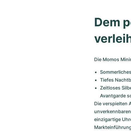
Dem pe
verlei
Die Momos Minimat
Sommerliches
Tiefes Nachtb
Zeitloses Silb
Avantgarde s
Die verspielten 
unverkennbaren 
einzigartige Uh
Markteinführung