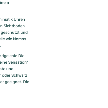
inem 
nimatik Uhren 
en Sichtboden 
 geschützt und 
lle wie Nomos 
. 
dgelenk: Die 
ine Sensation“ 
ste und 
 oder Schwarz 
er geeignet. Die 