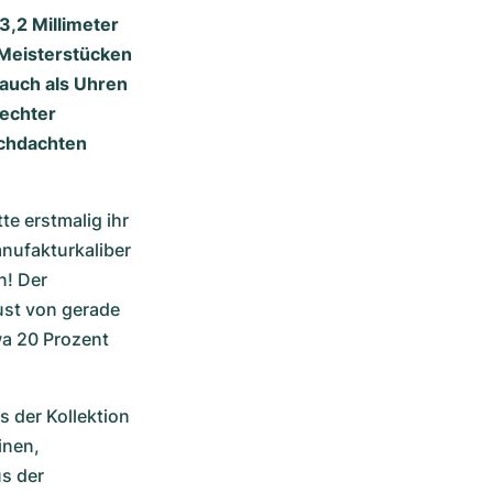
3,2 Millimeter
Meisterstücken
auch als Uhren
 echter
rchdachten
 erstmalig ihr 
nufakturkaliber 
! Der 
st von gerade 
wa 20 Prozent 
der Kollektion 
nen, 
s der 