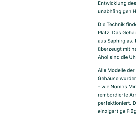
Entwicklung des
unabhängigen Her
Die Technik find
Platz. Das Gehäu
aus Saphirglas. 
überzeugt mit n
Ahoi sind die U
Alle Modelle de
Gehäuse wurden k
– wie Nomos Mini
rembordierte Ar
perfektioniert. 
einzigartige Flüg