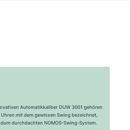
innovativen Automatikkaliber DUW 3001 gehören
 Uhren mit dem gewissen Swing bezeichnet,
 rundum durchdachten NOMOS-Swing-System.