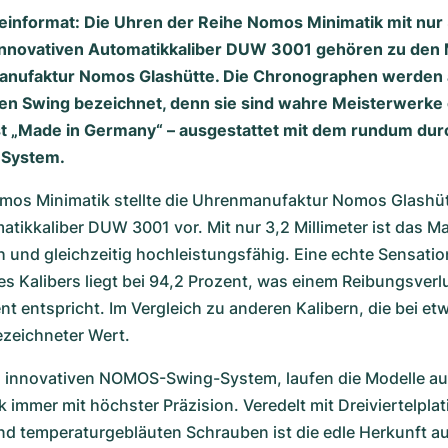
leinformat: Die Uhren der Reihe Nomos Minimatik mit nur 
nnovativen Automatikkaliber DUW 3001 gehören zu den 
manufaktur Nomos Glashütte. Die Chronographen werden 
en Swing bezeichnet, denn sie sind wahre Meisterwerke
 „Made in Germany“ – ausgestattet mit dem rundum du
System.
mos Minimatik stellte die Uhrenmanufaktur Nomos Glashütte
ikkaliber DUW 3001 vor. Mit nur 3,2 Millimeter ist das Ma
h und gleichzeitig hochleistungsfähig. Eine echte Sensation
 Kalibers liegt bei 94,2 Prozent, was einem Reibungsverlu
nt entspricht. Im Vergleich zu anderen Kalibern, die bei et
ezeichneter Wert. 
 innovativen NOMOS-Swing-System, laufen die Modelle aus 
immer mit höchster Präzision. Veredelt mit Dreiviertelplati
und temperaturgebläuten Schrauben ist die edle Herkunft au