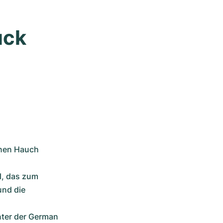
ck 
inen Hauch 
l, das zum 
nd die 
ter der German 