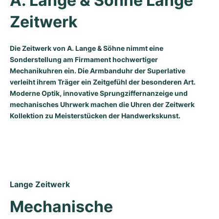
A. Lange & Söhne Lange 
Milgauss
Damenuhren
Ronde
Professional
Formula 1
Portofino
Spirit of Big Bang
Zeitwerk
Oyster Perpetual
Rotonde
Bentley
Grand Carrera
Portugieser
King Power
Die Zeitwerk von A. Lange & Söhne nimmt eine
Sonderstellung am Firmament hochwertiger
Yacht-Master
Crash
Transocean
Gebraucht
Da Vinci
Gebraucht
Mechanikuhren ein. Die Armbanduhr der Superlative
verleiht ihrem Träger ein Zeitgefühl der besonderen Art.
Yacht-Master II
Pasha
Cockpit
Damenuhren
Aquatimer
Moderne Optik, innovative Sprungziffernanzeige und
mechanisches Uhrwerk machen die Uhren der Zeitwerk
Sea-Dweller
Tortue
Chronospace
Spitfire
Kollektion zu Meisterstücken der Handwerkskunst.
Sky-Dweller
Baignoire
Super Avenger
GST
Submariner
Ballon Blanc
Galactic
Vintage
Roadster
Montbrillant
Gebraucht
Lange Zeitwerk
Gebraucht
Gebraucht
Mechanische 