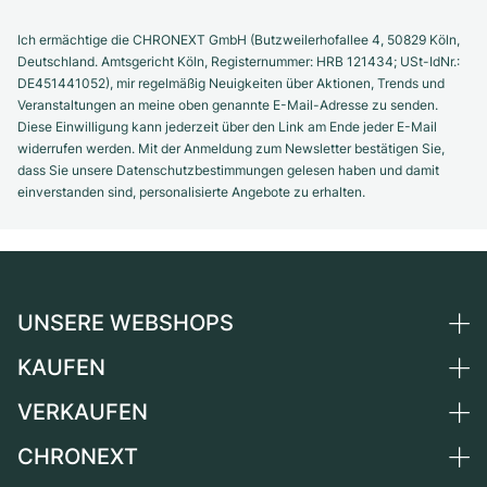
Ich ermächtige die CHRONEXT GmbH (Butzweilerhofallee 4, 50829 Köln,
Deutschland. Amtsgericht Köln, Registernummer: HRB 121434; USt-IdNr.:
DE451441052), mir regelmäßig Neuigkeiten über Aktionen, Trends und
Veranstaltungen an meine oben genannte E-Mail-Adresse zu senden.
Diese Einwilligung kann jederzeit über den Link am Ende jeder E-Mail
widerrufen werden. Mit der Anmeldung zum Newsletter bestätigen Sie,
dass Sie unsere Datenschutzbestimmungen gelesen haben und damit
einverstanden sind, personalisierte Angebote zu erhalten.
UNSERE WEBSHOPS
KAUFEN
Deutschland
Niederlande
VERKAUFEN
Alle Luxusuhren
Österreich
Certified Pre-Owned
CHRONEXT
Uhr verkaufen
Schweiz
Vintage-Uhren