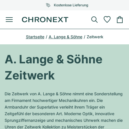
Kostenlose Lieferung
Menü
Uhr kaufen
Startseite
A. Lange & Söhne
Zeitwerk
AUSGEWÄHLTE MARKEN
AUSGEWÄHLTE MARKEN
Rolex
Cartier
Certified Pre-Owned
A. Lange & Söhne
Omega
Tiffany
Uhr verkaufen
Zeitwerk
Patek Philippe
Louis Vuitton
Alle Rolex Modelle
Schmuck
Audemars Piguet
Gebauer & Gebauer
Die Zeitwerk von A. Lange & Söhne nimmt eine Sonderstellung
Top-Modelle
Alle Omega Modelle
am Firmament hochwertiger Mechanikuhren ein. Die
Neuzugänge
Cartier
Armbanduhr der Superlative verleiht ihrem Träger ein
Van Cleef & Arpels
Top-Modelle
Alle Patek Philippe Modelle
Zeitgefühl der besonderen Art. Moderne Optik, innovative
Breitling
Service
Air-King
Sprungziffernanzeige und mechanisches Uhrwerk machen die
Bvlgari
Top-Modelle
Alle Audemars Piguet Modelle
Uhren der Zeitwerk Kollektion zu Meisterstücken der