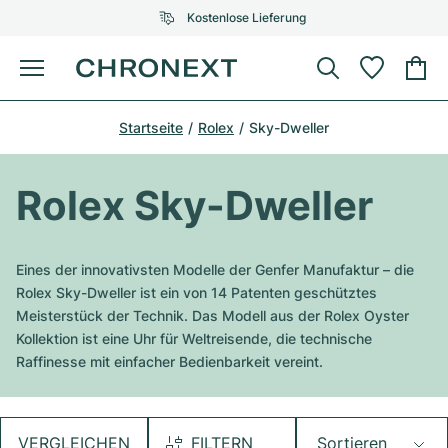
Kostenlose Lieferung
Menü
Uhr kaufen
Startseite
Rolex
Sky-Dweller
AUSGEWÄHLTE MARKEN
AUSGEWÄHLTE MARKEN
Rolex
Cartier
Certified Pre-Owned
Rolex Sky-Dweller
Omega
Tiffany
Uhr verkaufen
Patek Philippe
Louis Vuitton
Eines der innovativsten Modelle der Genfer Manufaktur – die
Alle Rolex Modelle
Rolex Sky-Dweller ist ein von 14 Patenten geschütztes
Schmuck
Audemars Piguet
Gebauer & Gebauer
Meisterstück der Technik. Das Modell aus der Rolex Oyster
Kollektion ist eine Uhr für Weltreisende, die technische
Top-Modelle
Alle Omega Modelle
Neuzugänge
Cartier
Raffinesse mit einfacher Bedienbarkeit vereint.
Van Cleef & Arpels
Top-Modelle
Alle Patek Philippe Modelle
Breitling
Service
Air-King
Bvlgari
Top-Modelle
Alle Audemars Piguet Modelle
VERGLEICHEN
FILTERN
Sortieren