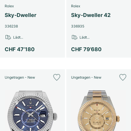
Damenuhren
Damenuhren
Rolex
Rolex
Sky-Dweller
Sky-Dweller 42
336238
336935
Lädt...
Lädt...
CHF 47’180
CHF 79’680
Ungetragen - New
Ungetragen - New