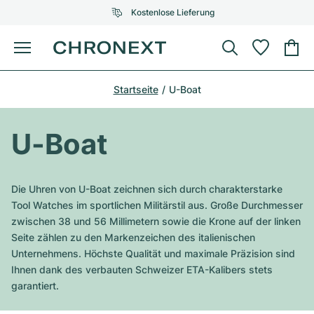
Kostenlose Lieferung
Menü
Uhr kaufen
Startseite
U-Boat
AUSGEWÄHLTE MARKEN
AUSGEWÄHLTE MARKEN
Rolex
Cartier
Certified Pre-Owned
U-Boat
Omega
Tiffany
Uhr verkaufen
Patek Philippe
Louis Vuitton
Die Uhren von U-Boat zeichnen sich durch charakterstarke
Alle Rolex Modelle
Tool Watches im sportlichen Militärstil aus. Große Durchmesser
Schmuck
Audemars Piguet
Gebauer & Gebauer
zwischen 38 und 56 Millimetern sowie die Krone auf der linken
Seite zählen zu den Markenzeichen des italienischen
Top-Modelle
Alle Omega Modelle
Neuzugänge
Cartier
Unternehmens. Höchste Qualität und maximale Präzision sind
Van Cleef & Arpels
Ihnen dank des verbauten Schweizer ETA-Kalibers stets
Top-Modelle
Alle Patek Philippe Modelle
Breitling
Service
Air-King
garantiert.
Bvlgari
Top-Modelle
Alle Audemars Piguet Modelle