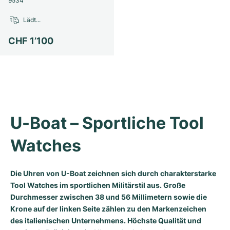
9534
Milgauss
Damenuhren
Ronde
Professional
Formula 1
Portofino
Spirit of Big Bang
Lädt...
Oyster Perpetual
Rotonde
Bentley
Grand Carrera
Portugieser
King Power
CHF 1’100
Yacht-Master
Crash
Transocean
Gebraucht
Da Vinci
Gebraucht
Yacht-Master II
Pasha
Cockpit
Damenuhren
Aquatimer
Sea-Dweller
Tortue
Chronospace
Spitfire
U-Boat – Sportliche Tool 
Sky-Dweller
Baignoire
Super Avenger
GST
Watches
Submariner
Ballon Blanc
Galactic
Vintage
Die Uhren von U-Boat zeichnen sich durch charakterstarke
Roadster
Montbrillant
Gebraucht
Tool Watches im sportlichen Militärstil aus. Große
Durchmesser zwischen 38 und 56 Millimetern sowie die
Gebraucht
Gebraucht
Krone auf der linken Seite zählen zu den Markenzeichen
des italienischen Unternehmens. Höchste Qualität und