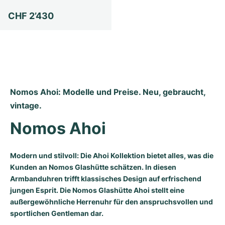
Milgauss
Damenuhren
Ronde
Professional
Formula 1
Portofino
Spirit of Big Bang
CHF 2’430
Oyster Perpetual
Rotonde
Bentley
Grand Carrera
Portugieser
King Power
Yacht-Master
Crash
Transocean
Gebraucht
Da Vinci
Gebraucht
Yacht-Master II
Pasha
Cockpit
Damenuhren
Aquatimer
Nomos Ahoi: Modelle und Preise. Neu, gebraucht, 
vintage.
Sea-Dweller
Tortue
Chronospace
Spitfire
Nomos Ahoi
Sky-Dweller
Baignoire
Super Avenger
GST
Modern und stilvoll: Die Ahoi Kollektion bietet alles, was die
Submariner
Ballon Blanc
Galactic
Vintage
Kunden an Nomos Glashütte schätzen. In diesen
Armbanduhren trifft klassisches Design auf erfrischend
Roadster
Montbrillant
Gebraucht
jungen Esprit. Die Nomos Glashütte Ahoi stellt eine
außergewöhnliche Herrenuhr für den anspruchsvollen und
Gebraucht
Gebraucht
sportlichen Gentleman dar.