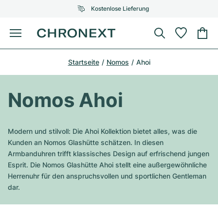
Kostenlose Lieferung
Menü
Uhr kaufen
Startseite
Nomos
Ahoi
AUSGEWÄHLTE MARKEN
AUSGEWÄHLTE MARKEN
Rolex
Cartier
Certified Pre-Owned
Nomos Ahoi
Omega
Tiffany
Uhr verkaufen
Patek Philippe
Louis Vuitton
Modern und stilvoll: Die Ahoi Kollektion bietet alles, was die
Alle Rolex Modelle
Kunden an Nomos Glashütte schätzen. In diesen
Schmuck
Audemars Piguet
Gebauer & Gebauer
Armbanduhren trifft klassisches Design auf erfrischend jungen
Esprit. Die Nomos Glashütte Ahoi stellt eine außergewöhnliche
Top-Modelle
Alle Omega Modelle
Neuzugänge
Cartier
Herrenuhr für den anspruchsvollen und sportlichen Gentleman
Van Cleef & Arpels
dar.
Top-Modelle
Alle Patek Philippe Modelle
Breitling
Service
Air-King
Bvlgari
Top-Modelle
Alle Audemars Piguet Modelle