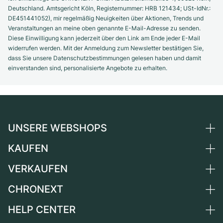
Deutschland. Amtsgericht Köln, Registernummer: HRB 121434; USt-IdNr.:
DE451441052), mir regelmäßig Neuigkeiten über Aktionen, Trends und
Veranstaltungen an meine oben genannte E-Mail-Adresse zu senden.
Diese Einwilligung kann jederzeit über den Link am Ende jeder E-Mail
widerrufen werden. Mit der Anmeldung zum Newsletter bestätigen Sie,
dass Sie unsere Datenschutzbestimmungen gelesen haben und damit
einverstanden sind, personalisierte Angebote zu erhalten.
UNSERE WEBSHOPS
KAUFEN
Deutschland
Niederlande
VERKAUFEN
Alle Luxusuhren
Österreich
Certified Pre-Owned
CHRONEXT
Uhr verkaufen
Schweiz
Vintage-Uhren
Kommission
HELP CENTER
Über uns
Frankreich
Independent Brands
Direktverkauf