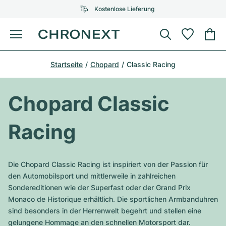
Kostenlose Lieferung
Menü
Uhr kaufen
Startseite
Chopard
Classic Racing
AUSGEWÄHLTE MARKEN
AUSGEWÄHLTE MARKEN
Rolex
Cartier
Certified Pre-Owned
Chopard Classic
Omega
Tiffany
Uhr verkaufen
Racing
Patek Philippe
Louis Vuitton
Alle Rolex Modelle
Schmuck
Audemars Piguet
Gebauer & Gebauer
Die Chopard Classic Racing ist inspiriert von der Passion für
Top-Modelle
Alle Omega Modelle
den Automobilsport und mittlerweile in zahlreichen
Neuzugänge
Cartier
Sondereditionen wie der Superfast oder der Grand Prix
Van Cleef & Arpels
Top-Modelle
Alle Patek Philippe Modelle
Monaco de Historique erhältlich. Die sportlichen Armbanduhren
Breitling
Service
Air-King
sind besonders in der Herrenwelt begehrt und stellen eine
Bvlgari
Top-Modelle
Alle Audemars Piguet Modelle
gelungene Hommage an den schnellen Motorsport dar.