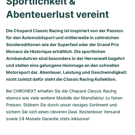
Sportlichkeit & 
Milgauss
Damenuhren
Ronde
Professional
Formula 1
Portofino
Spirit of Big Bang
Abenteuerlust vereint
Oyster Perpetual
Rotonde
Bentley
Grand Carrera
Portugieser
King Power
Die Chopard Classic Racing ist inspiriert von der Passion
Yacht-Master
Crash
Transocean
Gebraucht
Da Vinci
Gebraucht
für den Automobilsport und mittlerweile in zahlreichen
Sondereditionen wie der Superfast oder der Grand Prix
Yacht-Master II
Pasha
Cockpit
Damenuhren
Aquatimer
Monaco de Historique erhältlich. Die sportlichen
Armbanduhren sind besonders in der Herrenwelt begehrt
Sea-Dweller
Tortue
Chronospace
Spitfire
und stellen eine gelungene Hommage an den schnellen
Motorsport dar. Abenteuer, Leistung und Geschwindigkeit:
nicht zuletzt dafür steht die Classic Racing Kollektion.
Sky-Dweller
Baignoire
Super Avenger
GST
Bei CHRONEXT erhalten Sie die Chopard Classic Racing 
Submariner
Ballon Blanc
Galactic
Vintage
ebenso wie viele weitere Modelle der Manufaktur zu fairen 
Preisen. Stöbern Sie durch unser riesiges Sortiment und 
Roadster
Montbrillant
Gebraucht
sichern Sie sich einen cleveren Deal. Kostenloser Versand 
sowie 24 Monate Garantie stets inklusive!
Gebraucht
Gebraucht