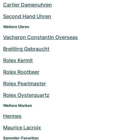
Cartier Damenuhren
Milgauss
Damenuhren
Ronde
Professional
Formula 1
Portofino
Spirit of Big Bang
Second Hand Uhren
Oyster Perpetual
Rotonde
Bentley
Grand Carrera
Portugieser
King Power
Weitere Uhren
Vacheron Constantin Overseas
Yacht-Master
Crash
Transocean
Gebraucht
Da Vinci
Gebraucht
Breitling Gebraucht
Yacht-Master II
Pasha
Cockpit
Damenuhren
Aquatimer
Rolex Kermit
Sea-Dweller
Tortue
Chronospace
Spitfire
Rolex Rootbeer
Sky-Dweller
Baignoire
Super Avenger
GST
Rolex Pearlmaster
Rolex Oysterquartz
Submariner
Ballon Blanc
Galactic
Vintage
Weitere Marken
Roadster
Montbrillant
Gebraucht
Hermes
Gebraucht
Gebraucht
Maurice Lacroix
Sammler-Favoriten