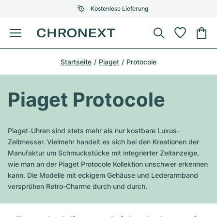
Kostenlose Lieferung
Menü
Uhr kaufen
Startseite
Piaget
Protocole
AUSGEWÄHLTE MARKEN
AUSGEWÄHLTE MARKEN
Rolex
Cartier
Certified Pre-Owned
Piaget Protocole
Omega
Tiffany
Uhr verkaufen
Patek Philippe
Louis Vuitton
Piaget-Uhren sind stets mehr als nur kostbare Luxus-
Alle Rolex Modelle
Zeitmesser. Vielmehr handelt es sich bei den Kreationen der
Schmuck
Audemars Piguet
Gebauer & Gebauer
Manufaktur um Schmuckstücke mit integrierter Zeitanzeige,
wie man an der Piaget Protocole Kollektion unschwer erkennen
Top-Modelle
Alle Omega Modelle
Neuzugänge
Cartier
kann. Die Modelle mit eckigem Gehäuse und Lederarmband
Van Cleef & Arpels
versprühen Retro-Charme durch und durch.
Top-Modelle
Alle Patek Philippe Modelle
Breitling
Service
Air-King
Bvlgari
Top-Modelle
Alle Audemars Piguet Modelle