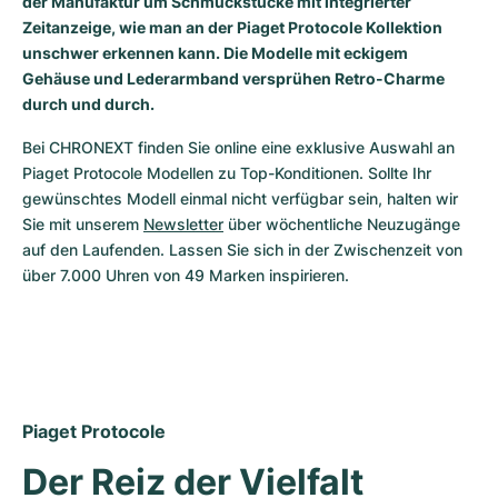
der Manufaktur um Schmuckstücke mit integrierter
Zeitanzeige, wie man an der Piaget Protocole Kollektion
Milgauss
Damenuhren
Ronde
Professional
Formula 1
Portofino
Spirit of Big Bang
unschwer erkennen kann. Die Modelle mit eckigem
Gehäuse und Lederarmband versprühen Retro-Charme
Oyster Perpetual
Rotonde
Bentley
Grand Carrera
Portugieser
King Power
durch und durch.
Yacht-Master
Crash
Transocean
Gebraucht
Da Vinci
Gebraucht
Bei CHRONEXT finden Sie online eine exklusive Auswahl an 
Piaget Protocole Modellen zu Top-Konditionen. Sollte Ihr 
Yacht-Master II
Pasha
Cockpit
Damenuhren
Aquatimer
gewünschtes Modell einmal nicht verfügbar sein, halten wir 
Sie mit unserem 
Newsletter
 über wöchentliche Neuzugänge 
Sea-Dweller
Tortue
Chronospace
Spitfire
auf den Laufenden. Lassen Sie sich in der Zwischenzeit von 
über 7.000 Uhren von 49 Marken inspirieren.
Sky-Dweller
Baignoire
Super Avenger
GST
Submariner
Ballon Blanc
Galactic
Vintage
Roadster
Montbrillant
Gebraucht
Piaget Protocole
Gebraucht
Gebraucht
Der Reiz der Vielfalt