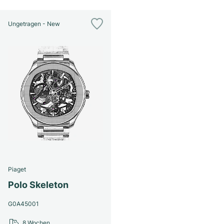
Ungetragen - New
Piaget
Polo Skeleton
G0A45001
8 Wochen