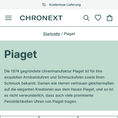
Kostenlose Lieferung
Menü
Uhr kaufen
Startseite
Piaget
AUSGEWÄHLTE MARKEN
AUSGEWÄHLTE MARKEN
Rolex
Cartier
Certified Pre-Owned
Piaget
Omega
Tiffany
Uhr verkaufen
Patek Philippe
Louis Vuitton
Die 1874 gegründete Uhrenmanufaktur Piaget ist für ihre
Alle Rolex Modelle
exquisiten Armbanduhren und Schmuckuhren sowie ihren
Schmuck
Audemars Piguet
Gebauer & Gebauer
Schmuck bekannt. Damen wie Herren vertrauen gleichermaßen
auf die eleganten Kreationen aus dem Hause Piaget, und so ist
Top-Modelle
Alle Omega Modelle
Neuzugänge
Cartier
es nicht verwunderlich, dass auch viele prominente
Van Cleef & Arpels
Persönlichkeiten Uhren von Piaget tragen.
Top-Modelle
Alle Patek Philippe Modelle
Breitling
Service
Air-King
Bvlgari
Top-Modelle
Alle Audemars Piguet Modelle