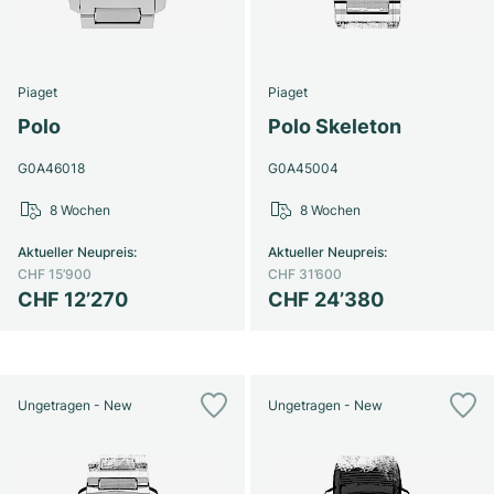
Damenuhren
Damenuhren
Piaget
Piaget
Polo
Polo Skeleton
G0A46018
G0A45004
8 Wochen
8 Wochen
Aktueller Neupreis
:
Aktueller Neupreis
:
CHF 15’900
CHF 31’600
CHF 12’270
CHF 24’380
Ungetragen - New
Ungetragen - New