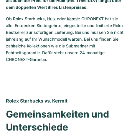
als auch der Preis für die Hulk (Ref. 116610LV) längst über
Damenuhren
Damenuhren
dem doppelten Wert ihres Listenpreises.
Ob Rolex Starbucks, 
Hulk
 oder 
Kermit
: CHRONEXT hat sie 
alle. Entdecken Sie begehrte, eingestellte und limitierte Rolex-
Bestseller zur sofortigen Lieferung. Bei uns müssen Sie nicht 
jahrelang auf Ihr Wunschmodell warten. Bei uns finden Sie 
zahlreiche Kollektionen wie die 
Submariner
 mit 
Echtheitsgarantie. Dafür steht unsere 24-monatige 
CHRONEXT-Garantie.
Rolex Starbucks vs. Kermit
Gemeinsamkeiten und 
Unterschiede