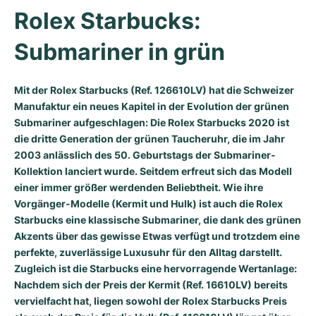
Rolex Starbucks: 
Milgauss
Damenuhren
Ronde
Professional
Formula 1
Portofino
Spirit of Big Bang
Submariner in grün
Oyster Perpetual
Rotonde
Bentley
Grand Carrera
Portugieser
King Power
Yacht-Master
Crash
Transocean
Gebraucht
Da Vinci
Gebraucht
Mit der Rolex Starbucks (Ref. 126610LV) hat die Schweizer
Manufaktur ein neues Kapitel in der Evolution der grünen
Yacht-Master II
Pasha
Cockpit
Damenuhren
Aquatimer
Submariner aufgeschlagen: Die Rolex Starbucks 2020 ist
die dritte Generation der grünen Taucheruhr, die im Jahr
Sea-Dweller
Tortue
Chronospace
Spitfire
2003 anlässlich des 50. Geburtstags der Submariner-
Kollektion lanciert wurde. Seitdem erfreut sich das Modell
Sky-Dweller
Baignoire
Super Avenger
GST
einer immer größer werdenden Beliebtheit. Wie ihre
Vorgänger-Modelle (Kermit und Hulk) ist auch die Rolex
Submariner
Ballon Blanc
Galactic
Vintage
Starbucks eine klassische Submariner, die dank des grünen
Akzents über das gewisse Etwas verfügt und trotzdem eine
perfekte, zuverlässige Luxusuhr für den Alltag darstellt.
Roadster
Montbrillant
Gebraucht
Zugleich ist die Starbucks eine hervorragende Wertanlage:
Nachdem sich der Preis der Kermit (Ref. 16610LV) bereits
Gebraucht
Gebraucht
vervielfacht hat, liegen sowohl der Rolex Starbucks Preis