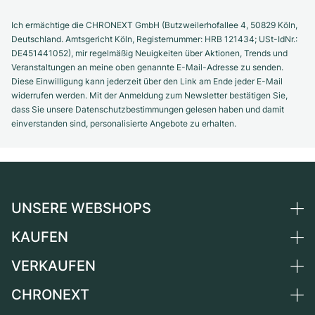
Ich ermächtige die CHRONEXT GmbH (Butzweilerhofallee 4, 50829 Köln,
Deutschland. Amtsgericht Köln, Registernummer: HRB 121434; USt-IdNr.:
DE451441052), mir regelmäßig Neuigkeiten über Aktionen, Trends und
Veranstaltungen an meine oben genannte E-Mail-Adresse zu senden.
Diese Einwilligung kann jederzeit über den Link am Ende jeder E-Mail
widerrufen werden. Mit der Anmeldung zum Newsletter bestätigen Sie,
dass Sie unsere Datenschutzbestimmungen gelesen haben und damit
einverstanden sind, personalisierte Angebote zu erhalten.
UNSERE WEBSHOPS
KAUFEN
Deutschland
Niederlande
VERKAUFEN
Alle Luxusuhren
Österreich
Certified Pre-Owned
CHRONEXT
Uhr verkaufen
Schweiz
Vintage-Uhren
Kommission