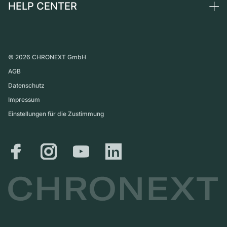
HELP CENTER
Über uns
Frankreich
Independent Brands
Direktverkauf
Karriere
Italien
FAQ
Inzahlungnahme
Presse
Vereinigtes Königreich
Service Center
Magazin
International
Persönliche Abholung
©
2026
CHRONEXT GmbH
Partner
AGB
Versand & Rückgaberecht
Datenschutz
Größen-Leitfaden
Impressum
Einstellungen für die Zustimmung