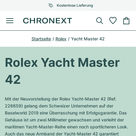
Kostenlose Lieferung
Menü
Uhr kaufen
Startseite
Rolex
Yacht Master 42
AUSGEWÄHLTE MARKEN
AUSGEWÄHLTE MARKEN
Rolex
Cartier
Certified Pre-Owned
Rolex Yacht Master
Omega
Tiffany
Uhr verkaufen
42
Patek Philippe
Louis Vuitton
Alle Rolex Modelle
Schmuck
Audemars Piguet
Gebauer & Gebauer
Mit der Neuvorstellung der Rolex Yacht-Master 42 (Ref.
Top-Modelle
Alle Omega Modelle
226659) gelang dem Schweizer Unternehmen auf der
Neuzugänge
Cartier
Baselworld 2019 eine Überraschung mit Erfolgsgarantie. Das
Van Cleef & Arpels
Top-Modelle
Alle Patek Philippe Modelle
Gehäuse ist um zwei Millimeter gewachsen und verleiht der
Breitling
Service
Air-King
maritimen Yacht-Master-Reihe einen noch sportlicheren Look.
Bvlgari
Top-Modelle
Alle Audemars Piguet Modelle
Auch das neue Armband der Yacht-Master 42 garantiert