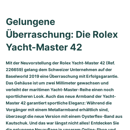
Milgauss
Damenuhren
Ronde
Professional
Formula 1
Portofino
Spirit of Big Bang
Gelungene 
Oyster Perpetual
Rotonde
Bentley
Grand Carrera
Portugieser
King Power
Überraschung: Die Rolex 
Yacht-Master
Crash
Transocean
Gebraucht
Da Vinci
Gebraucht
Yacht-Master 42
Yacht-Master II
Pasha
Cockpit
Damenuhren
Aquatimer
Sea-Dweller
Tortue
Chronospace
Spitfire
Mit der Neuvorstellung der Rolex Yacht-Master 42 (Ref.
226659) gelang dem Schweizer Unternehmen auf der
Baselworld 2019 eine Überraschung mit Erfolgsgarantie.
Sky-Dweller
Baignoire
Super Avenger
GST
Das Gehäuse ist um zwei Millimeter gewachsen und
verleiht der maritimen Yacht-Master-Reihe einen noch
Submariner
Ballon Blanc
Galactic
Vintage
sportlicheren Look. Auch das neue Armband der Yacht-
Master 42 garantiert sportliche Eleganz: Während die
Roadster
Montbrillant
Gebraucht
Vorgänger mit einem Metallarmband erhältlich sind,
überzeugt die neue Version mit einem Oysterflex-Band aus
Gebraucht
Gebraucht
Kautschuk. Und das war längst nicht alles! Entdecken Sie
die gelungene Neuauflage in unserem Online-Shop und