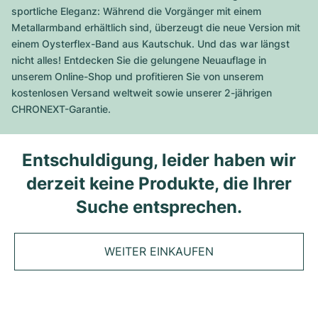
Tudor
Cellini
Seamaster
Magazin
sportliche Eleganz: Während die Vorgänger mit einem
Alle Armbänder
Top-Modelle
All Cartier Modelle
Metallarmband erhältlich sind, überzeugt die neue Version mit
TAG Heuer
Cosmograph Daytona
Planet Ocean
Nautilus
einem Oysterflex-Band aus Kautschuk. Und das war längst
Sale
Top-Modelle
Alle Breitling Modelle
nicht alles! Entdecken Sie die gelungene Neuauflage in
IWC
Date
Aqua Terra
Complications
Royal Oak
unserem Online-Shop und profitieren Sie von unserem
Top-Modelle
Alle Tudor Modelle
kostenlosen Versand weltweit sowie unserer 2-jährigen
Hublot
Datejust
De Ville
Aquanaut
Royal Oak Offshore
Santos
CHRONEXT-Garantie.
Top-Modelle
Alle TAG Heuer Modelle
Datejust II
Constellation
Grand Complications
Jules Audemars
Ballon Bleu
Navitimer
KATEGORIEN
Entschuldigung, leider haben wir
Top-Modelle
Alle IWC Modelle
Alle Luxusuhrenmarken
Day-Date
Speedmaster
Calatrava
Millenary
Clé
Superocean
Black Bay
derzeit keine Produkte, die Ihrer
Top-Modelle
Alle Hublot Modelle
Vintage-Uhren
Suche entsprechen.
Explorer
Gebraucht
Twenty 4
Tank
Chronomat
Pelagos
Aquaracer
Top-Modelle
Gebrauchte Uhren
Explorer II
Damenuhren
Gondolo
Panthère
Premier
Gebraucht
Carrera
Big Pilot
WEITER EINKAUFEN
Herrenuhren
GMT-Master
Golden Ellipse
Calibre
Avenger
Damenuhren
Monaco
Pilot's Watch
Big Bang
Damenuhren
Lady-Datejust
Gebraucht
Drive
Colt
Heritage
Link
Ingenieur
Classic Fusion