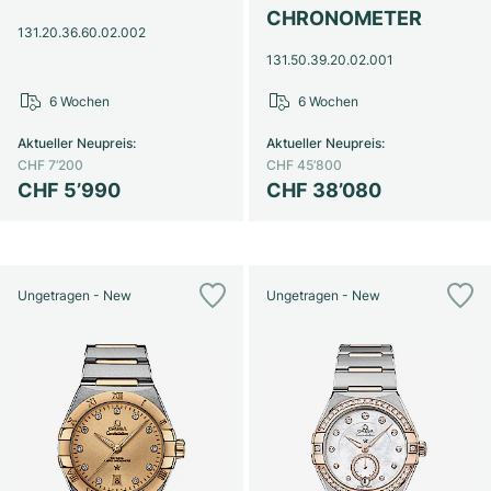
Damenuhren
Damenuhren
CHRONOMETER
131.20.36.60.02.002
131.50.39.20.02.001
6 Wochen
6 Wochen
Aktueller Neupreis
:
Aktueller Neupreis
:
CHF 7’200
CHF 45’800
CHF 5’990
CHF 38’080
Ungetragen - New
Ungetragen - New