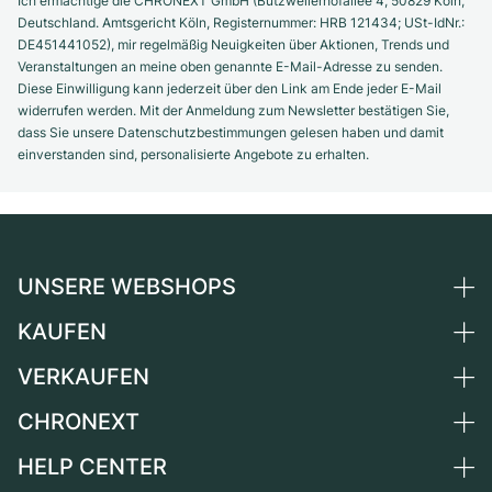
Ich ermächtige die CHRONEXT GmbH (Butzweilerhofallee 4, 50829 Köln,
Deutschland. Amtsgericht Köln, Registernummer: HRB 121434; USt-IdNr.:
DE451441052), mir regelmäßig Neuigkeiten über Aktionen, Trends und
Veranstaltungen an meine oben genannte E-Mail-Adresse zu senden.
Diese Einwilligung kann jederzeit über den Link am Ende jeder E-Mail
widerrufen werden. Mit der Anmeldung zum Newsletter bestätigen Sie,
dass Sie unsere Datenschutzbestimmungen gelesen haben und damit
einverstanden sind, personalisierte Angebote zu erhalten.
UNSERE WEBSHOPS
KAUFEN
Deutschland
Niederlande
VERKAUFEN
Alle Luxusuhren
Österreich
Certified Pre-Owned
CHRONEXT
Uhr verkaufen
Schweiz
Vintage-Uhren
Kommission
HELP CENTER
Über uns
Frankreich
Independent Brands
Direktverkauf