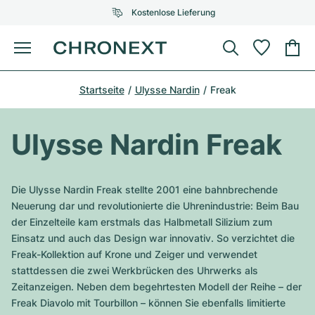
Kostenlose Lieferung
Menü
Uhr kaufen
Startseite
Ulysse Nardin
Freak
AUSGEWÄHLTE MARKEN
AUSGEWÄHLTE MARKEN
Rolex
Cartier
Certified Pre-Owned
Ulysse Nardin Freak
Omega
Tiffany
Uhr verkaufen
Patek Philippe
Louis Vuitton
Die Ulysse Nardin Freak stellte 2001 eine bahnbrechende
Alle Rolex Modelle
Neuerung dar und revolutionierte die Uhrenindustrie: Beim Bau
Schmuck
Audemars Piguet
Gebauer & Gebauer
der Einzelteile kam erstmals das Halbmetall Silizium zum
Einsatz und auch das Design war innovativ. So verzichtet die
Top-Modelle
Alle Omega Modelle
Neuzugänge
Cartier
Freak-Kollektion auf Krone und Zeiger und verwendet
Van Cleef & Arpels
stattdessen die zwei Werkbrücken des Uhrwerks als
Top-Modelle
Alle Patek Philippe Modelle
Breitling
Service
Air-King
Zeitanzeigen. Neben dem begehrtesten Modell der Reihe – der
Bvlgari
Freak Diavolo mit Tourbillon – können Sie ebenfalls limitierte
Top-Modelle
Alle Audemars Piguet Modelle