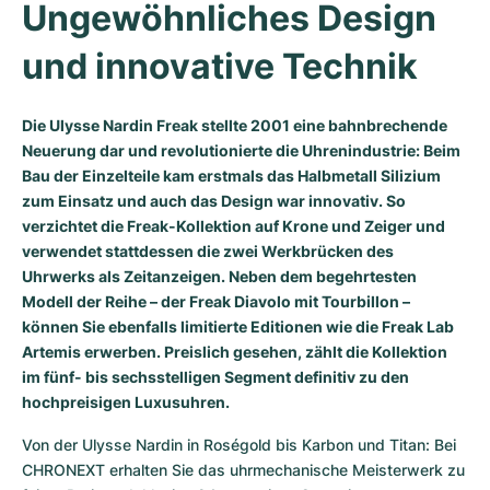
Ungewöhnliches Design 
Milgauss
Damenuhren
Ronde
Professional
Formula 1
Portofino
Spirit of Big Bang
und innovative Technik
Oyster Perpetual
Rotonde
Bentley
Grand Carrera
Portugieser
King Power
Die Ulysse Nardin Freak stellte 2001 eine bahnbrechende
Yacht-Master
Crash
Transocean
Gebraucht
Da Vinci
Gebraucht
Neuerung dar und revolutionierte die Uhrenindustrie: Beim
Bau der Einzelteile kam erstmals das Halbmetall Silizium
Yacht-Master II
Pasha
Cockpit
Damenuhren
Aquatimer
zum Einsatz und auch das Design war innovativ. So
verzichtet die Freak-Kollektion auf Krone und Zeiger und
Sea-Dweller
Tortue
Chronospace
Spitfire
verwendet stattdessen die zwei Werkbrücken des
Uhrwerks als Zeitanzeigen. Neben dem begehrtesten
Sky-Dweller
Baignoire
Super Avenger
GST
Modell der Reihe – der Freak Diavolo mit Tourbillon –
können Sie ebenfalls limitierte Editionen wie die Freak Lab
Submariner
Ballon Blanc
Galactic
Vintage
Artemis erwerben. Preislich gesehen, zählt die Kollektion
im fünf- bis sechsstelligen Segment definitiv zu den
Roadster
Montbrillant
Gebraucht
hochpreisigen Luxusuhren.
Gebraucht
Gebraucht
Von der Ulysse Nardin in Roségold bis Karbon und Titan: Bei 
CHRONEXT erhalten Sie das uhrmechanische Meisterwerk zu 