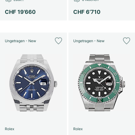
Damenuhren
Damenuhren
CHF 19’660
CHF 6’710
Ungetragen - New
Ungetragen - New
Rolex
Rolex