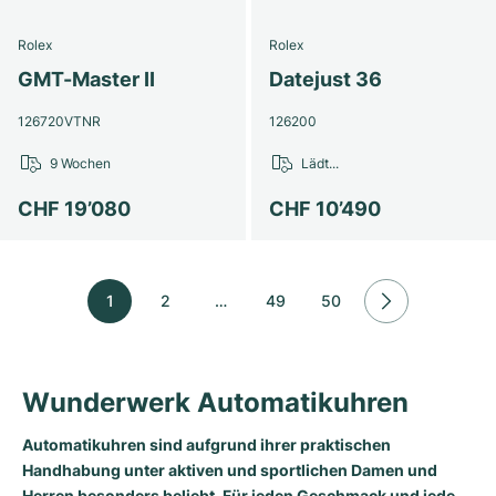
Rolex
Rolex
GMT-Master II
Datejust 36
126720VTNR
126200
9 Wochen
Lädt...
CHF 19’080
CHF 10’490
1
2
…
49
50
Wunderwerk Automatikuhren
Automatikuhren sind aufgrund ihrer praktischen
Handhabung unter aktiven und sportlichen Damen und
Herren besonders beliebt. Für jeden Geschmack und jede