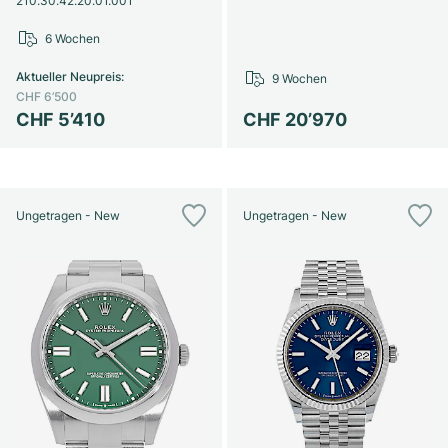
210.30.42.20.01.001
6 Wochen
Aktueller Neupreis
:
9 Wochen
CHF 6’500
CHF 5’410
CHF 20’970
Ungetragen - New
Ungetragen - New