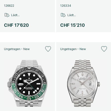
126622
126334
Lädt...
Lädt...
CHF 17’620
CHF 15’210
Ungetragen - New
Ungetragen - New