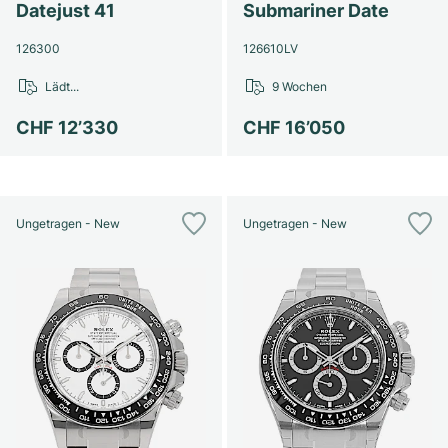
Datejust 41
Submariner Date
126300
126610LV
Lädt...
9 Wochen
CHF 12’330
CHF 16’050
Ungetragen - New
Ungetragen - New