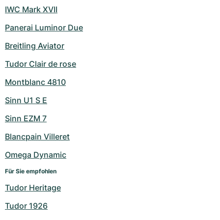
IWC Mark XVII
Panerai Luminor Due
Breitling Aviator
Tudor Clair de rose
Montblanc 4810
Sinn U1 S E
Sinn EZM 7
Blancpain Villeret
Omega Dynamic
Für Sie empfohlen
Tudor Heritage
Tudor 1926