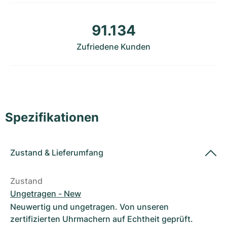
Damenuhren
Damenuhren
91.134
Zufriedene Kunden
Spezifikationen
Zustand
&
Lieferumfang
Zustand
Ungetragen - New
Neuwertig und ungetragen. Von unseren
zertifizierten Uhrmachern auf Echtheit geprüft.