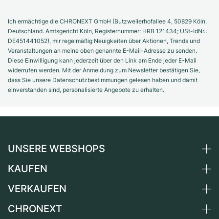
Ich ermächtige die CHRONEXT GmbH (Butzweilerhofallee 4, 50829 Köln,
Deutschland. Amtsgericht Köln, Registernummer: HRB 121434; USt-IdNr.:
DE451441052), mir regelmäßig Neuigkeiten über Aktionen, Trends und
Veranstaltungen an meine oben genannte E-Mail-Adresse zu senden.
Diese Einwilligung kann jederzeit über den Link am Ende jeder E-Mail
widerrufen werden. Mit der Anmeldung zum Newsletter bestätigen Sie,
dass Sie unsere Datenschutzbestimmungen gelesen haben und damit
einverstanden sind, personalisierte Angebote zu erhalten.
UNSERE WEBSHOPS
KAUFEN
Deutschland
Niederlande
VERKAUFEN
Alle Luxusuhren
Österreich
Certified Pre-Owned
CHRONEXT
Uhr verkaufen
Schweiz
Vintage-Uhren