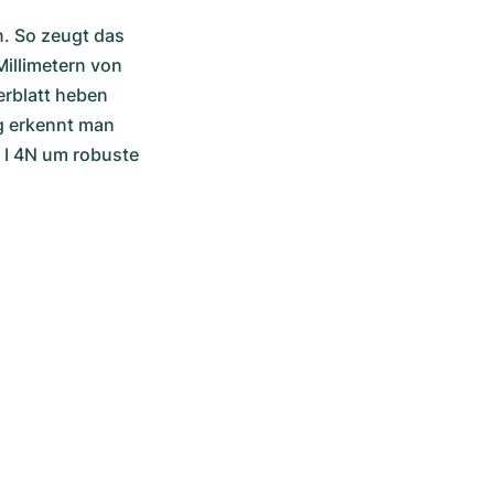
. So zeugt das 
llimetern von 
rblatt heben 
g erkennt man 
 I 4N um robuste 