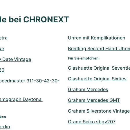
lle bei CHRONEXT
tra
Uhren mit Komplikationen
ke
Breitling Second Hand Uhre
Für Sie empfohlen
y Date Vintage
Glashuette Original Seventi
26
Glashuette Original Sixties
eedmaster 311-30-42-30-
Graham Mercedes
smograph Daytona 
Graham Mercedes GMT
Graham Silverstone Vintage
rken
Grand Seiko sbgv207
ardin