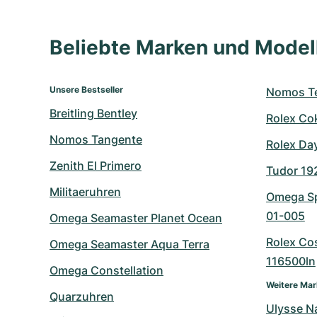
Beliebte Marken und Mode
Unsere Bestseller
Nomos Te
Breitling Bentley
Rolex Co
Nomos Tangente
Rolex Da
Zenith El Primero
Tudor 19
Militaeruhren
Omega Sp
01-005
Omega Seamaster Planet Ocean
Rolex Co
Omega Seamaster Aqua Terra
116500ln
Omega Constellation
Weitere Ma
Quarzuhren
Ulysse N