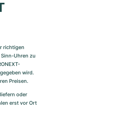
 
richtigen 
 Sinn-Uhren zu 
CHRONEXT-
igegeben wird. 
eren Preisen.
iefern oder 
en erst vor Ort 