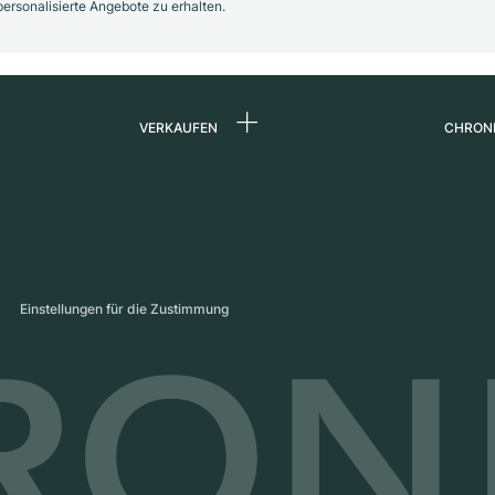
rsonalisierte Angebote zu erhalten.
VERKAUFEN
CHRON
Uhr verkaufen
Über 
d
Kommission
Karrie
Direktverkauf
Press
s
Inzahlungnahme
Maga
Einstellungen für die Zustimmung
Partn