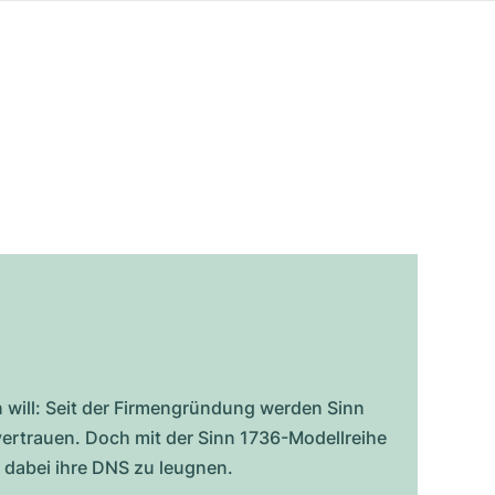
 will: Seit der Firmengründung werden Sinn
vertrauen. Doch mit der Sinn 1736-Modellreihe
 dabei ihre DNS zu leugnen.