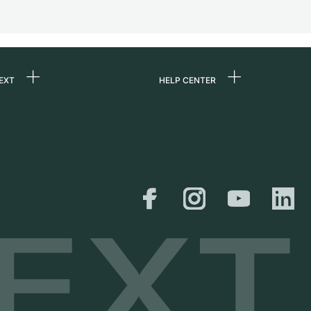
EXT
HELP CENTER
uns
FAQ
re
Service Center
e
Persönliche Abholung
zin
Versand &
Rückgaberecht
er
Größen-Leitfaden