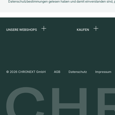
Datenschutzbestimmungen gelesen haben und damit einverstanden sind, pe
UNSERE WEBSHOPS
KAUFEN
Deutschland
Alle Luxusuhren
Niederlande
Certified Pre-Owne
Österreich
Vintage-Uhren
Schweiz
Independent Brand
©
2026
CHRONEXT GmbH
AGB
Datenschutz
Impressum
Frankreich
Italien
Vereinigtes Königreich
International